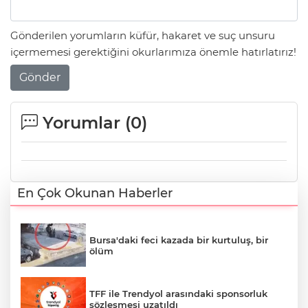
Gönderilen yorumların küfür, hakaret ve suç unsuru
içermemesi gerektiğini okurlarımıza önemle hatırlatırız!
Gönder
Yorumlar (
0
)
En Çok Okunan Haberler
Bursa'daki feci kazada bir kurtuluş, bir
ölüm
TFF ile Trendyol arasındaki sponsorluk
sözleşmesi uzatıldı