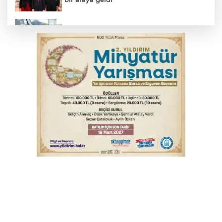
Benzine dev indirim! Pompaya fiyatlarına
yansıyacak mı?
YENİ Parti Genel Başkanı Özel'den
Çerçeve Yasa yorumu
Serbest piyasada döviz fiyatları
Serbest piyasada altın fiyatları...