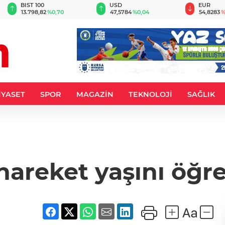
BIST 100
USD
EUR
13.798,82
%0,70
47,5784
%0,04
54,8283
%
İYASET
SPOR
MAGAZİN
TEKNOLOJİ
SAĞLIK
hareket yaşını öğr