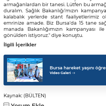
armağanlardan bir tanesi. Lütfen bu armağa
duralım. Sağlık Bakanlığı’mızın kampanyas
kalabalık yerlerde stant faaliyetlerimiz 
emrinize amade. Biz Bursa'da 15 tane sağl
manada Bakanlığımızın kampanyası ile il
gönülden istiyoruz." diye konuştu.
İlgili İçerikler
Bursa hareket yaşını öğr
Video Galeri
Kaynak: (BÜLTEN)
Yorum Ekle