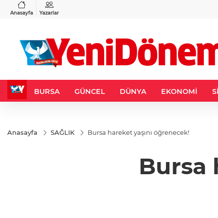
VND
GAU/TRY
6
%0,37
0,0018
%-0,03
6.495,12
%0,04
Anasayfa
Yazarlar
BURSA
GÜNCEL
DÜNYA
EKONOMİ
S
Anasayfa
SAĞLIK
Bursa hareket yaşını öğrenecek!
Bursa 