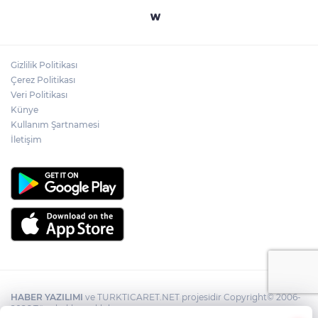
Gizlilik Politikası
Çerez Politikası
Veri Politikası
Künye
Kullanım Şartnamesi
İletişim
HABER YAZILIMI
ve TURKTICARET.NET projesidir Copyright© 2006-
2026 Tüm hakları saklıdır.