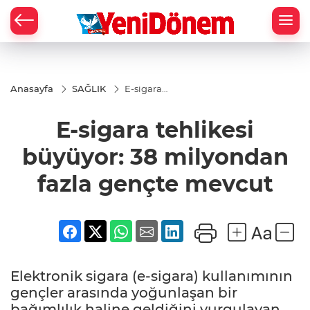
Zİ
Anasayfa
SAĞLIK
E-sigara
tehlikesi
büyüyor:
E-sigara tehlikesi
38
milyondan
fazla
büyüyor: 38 milyondan
gençte
mevcut
fazla gençte mevcut
Elektronik sigara (e-sigara) kullanımının
gençler arasında yoğunlaşan bir
bağımlılık haline geldiğini vurgulayan