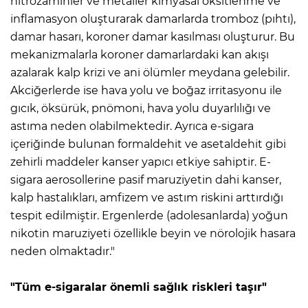
nitrozaminler ve metaller kimyasal oksitlenme ve
inflamasyon oluşturarak damarlarda tromboz (pıhtı),
damar hasarı, koroner damar kasılması oluşturur. Bu
mekanizmalarla koroner damarlardaki kan akışı
azalarak kalp krizi ve ani ölümler meydana gelebilir.
Akciğerlerde ise hava yolu ve boğaz irritasyonu ile
gıcık, öksürük, pnömoni, hava yolu duyarlılığı ve
astıma neden olabilmektedir. Ayrıca e-sigara
içeriğinde bulunan formaldehit ve asetaldehit gibi
zehirli maddeler kanser yapıcı etkiye sahiptir. E-
sigara aerosollerine pasif maruziyetin dahi kanser,
kalp hastalıkları, amfizem ve astım riskini arttırdığı
tespit edilmiştir. Ergenlerde (adolesanlarda) yoğun
nikotin maruziyeti özellikle beyin ve nörolojik hasara
neden olmaktadır."
"Tüm e-sigaralar önemli sağlık riskleri taşır"