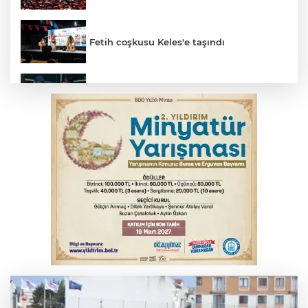
Fetih coşkusu Keles'e taşındı
Bursa’da yasa dışı bahis operasyonu: 3
kişi tutuklandı
İnegöl’de yangın paniği! Apartmana
sıçrayan alevler söndürüldü
Elektrik akımına kapılan işçi hayatını
kaybetti
Serbest piyasada döviz fiyatları