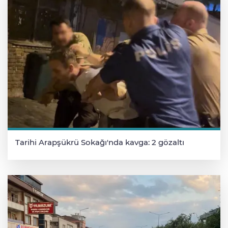
Tarihi Arapşükrü Sokağı'nda kavga: 2 gözaltı