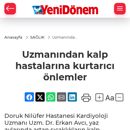
Zİ
Anasayfa
SAĞLIK
Uzmanından
kalp
hastalarına
Uzmanından kalp
kurtarıcı
önlemler
hastalarına kurtarıcı
önlemler
Doruk Nilüfer Hastanesi Kardiyoloji
Uzmanı Uzm. Dr. Erkan Avcı, yaz
aylarında artan sıcaklıkların kalp