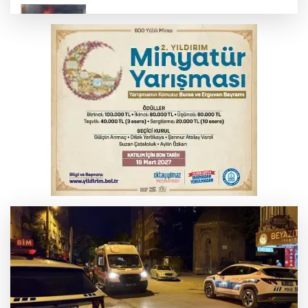
İnegöl’de yangın paniği! Apartmana
sıçrayan alevler söndürüldü
Otomobil kanala uçtu: 2 yaralı
Bursa'da Mustafa Keser'den müzik ve
kahkaha dolu gece
Elektrik akımına kapılan işçi hayatını
kaybetti