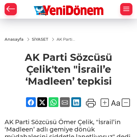
Zİ
Anasayfa
SİYASET
AK Parti
Sözcüsü
Çelik'ten
AK Parti Sözcüsü
"İsrail’e
‘Madleen’
tepkisi
Çelik'ten "İsrail’e
‘Madleen’ tepkisi
AK Parti Sözcüsü Ömer Çelik, "İsrail’in
‘Madleen’ adlı gemiye dönük
müdahalesini şiddetle lanetliyoruz" dedi.