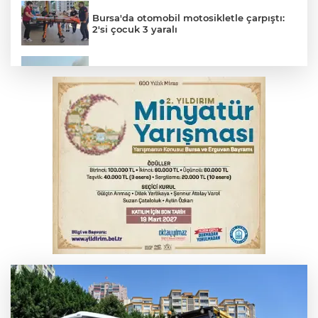
Bursa'da otomobil motosikletle çarpıştı:
2'si çocuk 3 yaralı
Bursa'da tavuk çiftliğinde yangın
Bursa'da alkollü sürücü mahalleyi savaş
alanına çevirdi
Benzine dev indirim! Pompaya fiyatlarına
yansıyacak mı?
Serbest piyasada altın fiyatları...