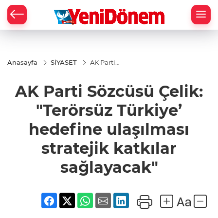
Zİ
Anasayfa
SİYASET
AK Parti
Sözcüsü
Çelik:
AK Parti Sözcüsü Çelik:
"Terörsüz
Türkiye’
hedefine
"Terörsüz Türkiye’
ulaşılması
stratejik
hedefine ulaşılması
katkılar
sağlayacak"
stratejik katkılar
sağlayacak"