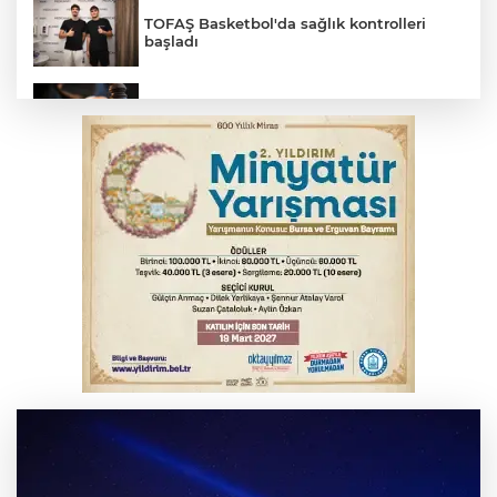
TOFAŞ Basketbol'da sağlık kontrolleri
başladı
Yargıtay’dan primle çalışanlara müjde
Polisin 'dur' ihtarına uymadı, ceza
duvarına tosladı
Bursa'da yolcu otobüsünün çarptığı
kadın ağır yaralandı
2 katlı 24 kişilik işçi konteynerinde
yangın