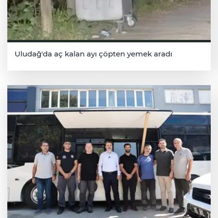
Uludağ'da aç kalan ayı çöpten yemek aradı