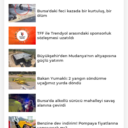
Bursa'daki feci kazada bir kurtuluş, bir
ölüm
TFF ile Trendyol arasındaki sponsorluk
sözleşmesi uzatıldı
Büyükşehir'den Mudanya'nın altyapısına
güçlü yatırım
Bakan Yumaklı: 2 yangın söndürme
uçağımız yurda döndü
Bursa'da alkollü sürücü mahalleyi savaş
alanına çevirdi
Benzine dev indirim! Pompaya fiyatlarına
yansıyacak mı?