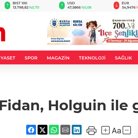
BIST 100
USD
EUR
13.798,82
%0,70
47,5866
%0,06
54,9476
%
İYASET
SPOR
MAGAZİN
TEKNOLOJİ
SAĞLIK
Fidan, Holguin ile 