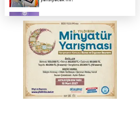
MSB: YAŞ kararları devletimize ve
milletimize hayırlı olsun
Serbest piyasada döviz fiyatları
Osmangazi’de kaldırım işgaline geçit yok
Serbest piyasada altın fiyatları...