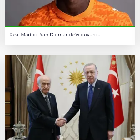
Real Madrid, Yan Diomande’yi duyurdu