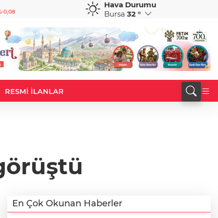
Hava Durumu
GBP
CHF
-0,08
64,1651
%0,17
58,5580
%-0,62
Bursa
32 °
RESMİ İLANLAR
görüştü
En Çok Okunan Haberler