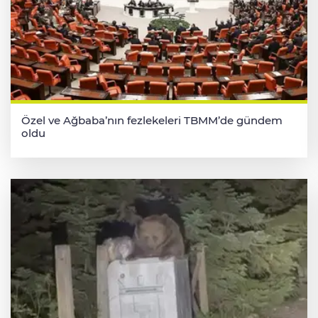
Özel ve Ağbaba’nın fezlekeleri TBMM’de gündem
oldu