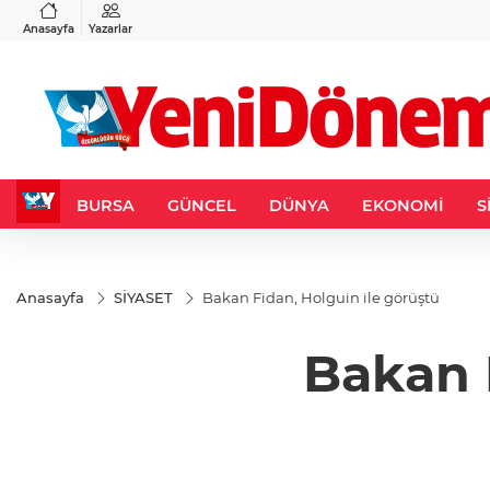
VND
GAU/TRY
6
%0,37
0,0018
%0,10
6.491,83
%-0,07
Anasayfa
Yazarlar
BURSA
GÜNCEL
DÜNYA
EKONOMİ
S
Anasayfa
SİYASET
Bakan Fidan, Holguin ile görüştü
Bakan 