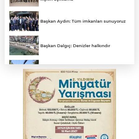
Başkan Aydın: Tüm imkanları sunuyoruz
Başkan Dalgıç: Denizler halkındır
Osmangazi’de yeşil alanlar titizlikle
korunuyor
Bursa'da akıma kapılan mühendis ağır
yaralandı
Bursa'da tavuk çiftliğinde yangın