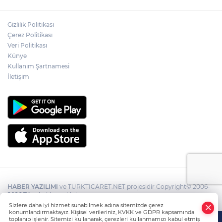
Gizlilik Politikası
Çerez Politikası
Veri Politikası
Künye
Kullanım Şartnamesi
İletişim
HABER YAZILIMI
ve TURKTICARET.NET projesidir Copyright© 2006-
2026 Tüm hakları saklıdır.
Sizlere daha iyi hizmet sunabilmek adına sitemizde çerez
konumlandırmaktayız. Kişisel verileriniz, KVKK ve GDPR kapsamında
toplanıp işlenir. Sitemizi kullanarak, çerezleri kullanmamızı kabul etmiş