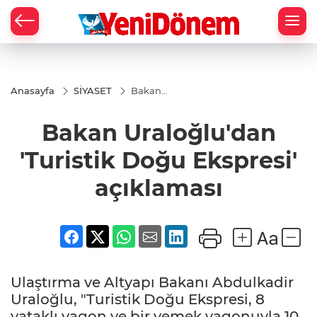
Zİ
Anasayfa
SİYASET
Bakan
Uraloğlu'dan
'Turistik
Bakan Uraloğlu'dan
Doğu
Ekspresi'
açıklaması
'Turistik Doğu Ekspresi'
açıklaması
Ulaştırma ve Altyapı Bakanı Abdulkadir
Uraloğlu, "Turistik Doğu Ekspresi, 8
yataklı vagon ve bir yemek vagonuyla 10