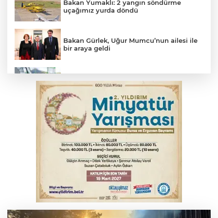
Bakan Yumaklı: 2 yangın söndürme
uçağımız yurda döndü
Bakan Gürlek, Uğur Mumcu’nun ailesi ile
bir araya geldi
Benzine dev indirim! Pompaya fiyatlarına
yansıyacak mı?
Serbest piyasada döviz fiyatları
Serbest piyasada altın fiyatları...
YENİ Parti Genel Başkanı Özel'den
Çerçeve Yasa yorumu