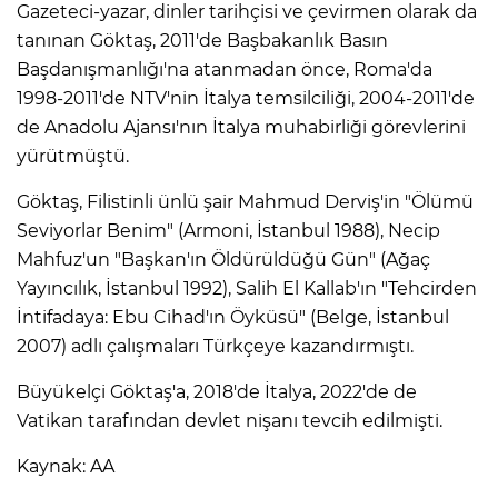
Gazeteci-yazar, dinler tarihçisi ve çevirmen olarak da
tanınan Göktaş, 2011'de Başbakanlık Basın
Başdanışmanlığı'na atanmadan önce, Roma'da
1998-2011'de NTV'nin İtalya temsilciliği, 2004-2011'de
de Anadolu Ajansı'nın İtalya muhabirliği görevlerini
yürütmüştü.
Göktaş, Filistinli ünlü şair Mahmud Derviş'in "Ölümü
Seviyorlar Benim" (Armoni, İstanbul 1988), Necip
Mahfuz'un "Başkan'ın Öldürüldüğü Gün" (Ağaç
Yayıncılık, İstanbul 1992), Salih El Kallab'ın "Tehcirden
İntifadaya: Ebu Cihad'ın Öyküsü" (Belge, İstanbul
2007) adlı çalışmaları Türkçeye kazandırmıştı.
Büyükelçi Göktaş'a, 2018'de İtalya, 2022'de de
Vatikan tarafından devlet nişanı tevcih edilmişti.
Kaynak: AA