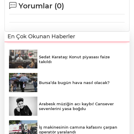
Yorumlar (
0
)
En Çok Okunan Haberler
Sedat Karataş: Konut piyasası faize
takıldı
Bursa’da bugün hava nasıl olacak?
Arabesk müziğin acı kaybı! Cansever
sevenlerini yasa boğdu
İş makinesinin camına kafasını çarpan
operatör yaralandı