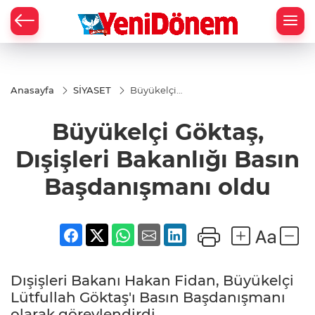
Zİ
Anasayfa
SİYASET
Büyükelçi
Göktaş,
Dışişleri
Büyükelçi Göktaş,
Bakanlığı
Basın
Başdanışmanı
Dışişleri Bakanlığı Basın
oldu
Başdanışmanı oldu
Dışişleri Bakanı Hakan Fidan, Büyükelçi
Lütfullah Göktaş'ı Basın Başdanışmanı
olarak görevlendirdi.