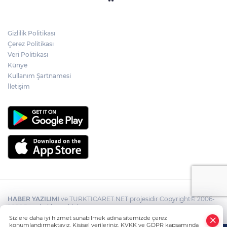
Gizlilik Politikası
Çerez Politikası
Veri Politikası
Künye
Kullanım Şartnamesi
İletişim
HABER YAZILIMI
ve TURKTICARET.NET projesidir Copyright© 2006-
2026 Tüm hakları saklıdır.
Sizlere daha iyi hizmet sunabilmek adına sitemizde çerez
konumlandırmaktayız. Kişisel verileriniz, KVKK ve GDPR kapsamında