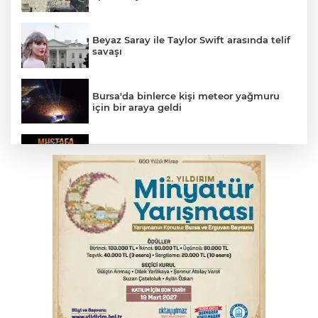
Beyaz Saray ile Taylor Swift arasında telif
savaşı
Bursa'da binlerce kişi meteor yağmuru
için bir araya geldi
Bursa'da Mustafa Keser'den müzik ve
kahkaha dolu gece
İnegöl'de orman yangını; Havadan ve
karadan müdahale başlatıldı
Bursa'da korkutan kazada 4 yaralı
Suça sürüklenen çocuk yasası TBMM'de