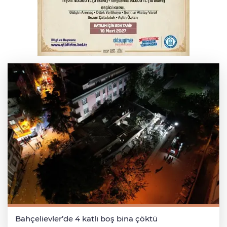
Bursa’da bugün hava nasıl olacak?
Bursa'da kontrolden çıkan araç orta
refüje çıktı
Bahçelievler’de 4 katlı boş bina çöktü