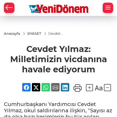
Zİ
Anasayfa
SİYASET
Cevdet
Yılmaz:
Milletimizin
Cevdet Yılmaz:
vicdanına
havale
ediyorum
Milletimizin vicdanına
havale ediyorum
Cumhurbaşkanı Yardımcısı Cevdet
Yılmaz, okul saldırılarına ilişkin, "Sayısı az
da olsa bazı kesimlerin bu tür acıları