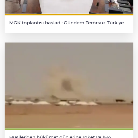
MGK toplantısı başladı: Gündem Terörsüz Türkiye
Husiler’den hükümet güçlerine roket ve İHA