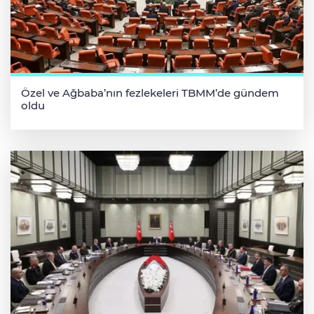
Özel ve Ağbaba’nın fezlekeleri TBMM’de gündem
oldu