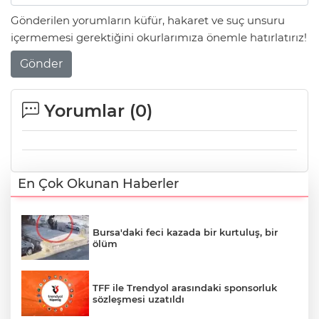
Gönderilen yorumların küfür, hakaret ve suç unsuru
içermemesi gerektiğini okurlarımıza önemle hatırlatırız!
Gönder
Yorumlar (
0
)
En Çok Okunan Haberler
Bursa'daki feci kazada bir kurtuluş, bir
ölüm
TFF ile Trendyol arasındaki sponsorluk
sözleşmesi uzatıldı