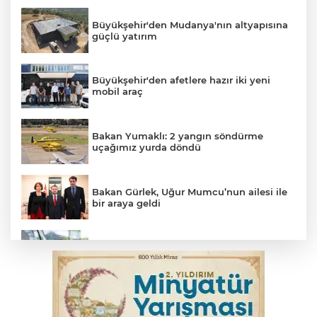
Büyükşehir'den Mudanya'nın altyapısına
güçlü yatırım
Büyükşehir'den afetlere hazır iki yeni
mobil araç
Bakan Yumaklı: 2 yangın söndürme
uçağımız yurda döndü
Bakan Gürlek, Uğur Mumcu’nun ailesi ile
bir araya geldi
Benzine dev indirim! Pompaya fiyatlarına
yansıyacak mı?
YENİ Parti Genel Başkanı Özel'den
Çerçeve Yasa yorumu