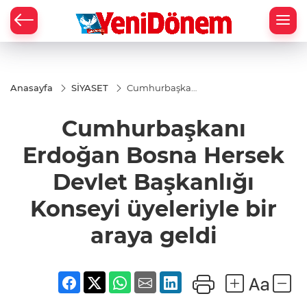
Zİ
Anasayfa
SİYASET
Cumhurbaşkanı
Erdoğan Bosna
Hersek Devlet
Cumhurbaşkanı
Başkanlığı
Konseyi
üyeleriyle bir
Erdoğan Bosna Hersek
araya geldi
Devlet Başkanlığı
Konseyi üyeleriyle bir
araya geldi