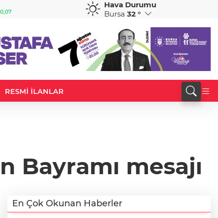
Hava Durumu
GBP
CHF
0,07
64,2438
%0,25
58,7650
%-0,28
Bursa
32 °
RESMİ İLANLAR
n Bayramı mesajı
En Çok Okunan Haberler