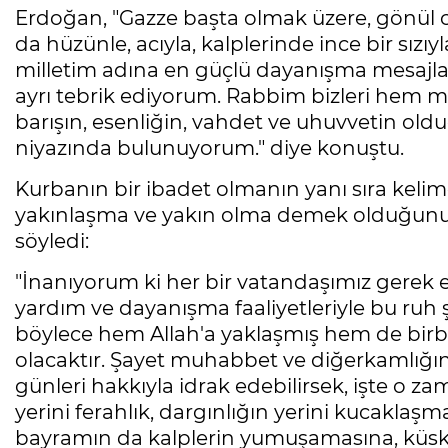
Erdoğan, "Gazze başta olmak üzere, gönül c
da hüzünle, acıyla, kalplerinde ince bir sız
milletim adına en güçlü dayanışma mesajla
ayrı tebrik ediyorum. Rabbim bizleri hem 
barışın, esenliğin, vahdet ve uhuvvetin ol
niyazında bulunuyorum." diye konuştu.
Kurbanın bir ibadet olmanın yanı sıra keli
yakınlaşma ve yakın olma demek olduğunu
söyledi:
"İnanıyorum ki her bir vatandaşımız gerek e
yardım ve dayanışma faaliyetleriyle bu ruh 
böylece hem Allah'a yaklaşmış hem de birbi
olacaktır. Şayet muhabbet ve diğerkamlığı
günleri hakkıyla idrak edebilirsek, işte o z
yerini ferahlık, dargınlığın yerini kucakla
bayramın da kalplerin yumuşamasına, küskün