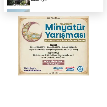
Bursa'da tavuk çiftliğinde yangın
Benzine dev indirim! Pompaya fiyatlarına
yansıyacak mı?
Bursa'da otomobil motosikletle çarpıştı:
2'si çocuk 3 yaralı
Bursa'da alkollü sürücü mahalleyi savaş
alanına çevirdi