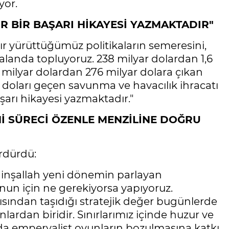
yor.
R BİR BAŞARI HİKAYESİ YAZMAKTADIR"
dır yürüttüğümüz politikaların semeresini,
landa topluyoruz. 238 milyar dolardan 1,6
 milyar dolardan 276 milyar dolara çıkan
ar doları geçen savunma ve havacılık ihracatı
aşarı hikayesi yazmaktadır."
İ SÜRECİ ÖZENLE MENZİLİNE DOĞRU
rdürdü:
a inşallah yeni dönemin parlayan
Bunun için ne gerekiyorsa yapıyoruz.
açısından taşıdığı stratejik değer bugünlerde
nlardan biridir. Sınırlarımız içinde huzur ve
nda emperyalist oyunların bozulmasına katkı