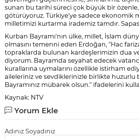
sunan bu tarihi süreci çok büyük bir özenl
götürüyoruz. Türkiye'ye sadece ekonomik ma
milletimizi kurtarma irademiz tamdır. Sapa
Kurban Bayramı'nın ülke, millet, İslam dünya
olmasını temenni eden Erdoğan, "Hac fariza
topraklarda bulunan kardeşlerimizin dua v
diyorum. Bayramda seyahat edecek vatandaşl
kurallarına uymalarını özellikle istirham ediy
aileleriniz ve sevdiklerinizle birlikte huzur
Bayramınız mübarek olsun." ifadelerini kull
Kaynak: NTV
Yorum Ekle
Adınız Soyadınız