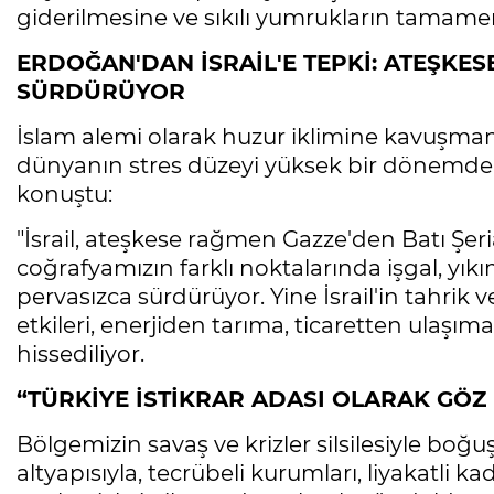
giderilmesine ve sıkılı yumrukların tamamen
ERDOĞAN'DAN İSRAİL'E TEPKİ: ATEŞKES
SÜRDÜRÜYOR
İslam alemi olarak huzur iklimine kavuşman
dünyanın stres düzeyi yüksek bir dönemden
konuştu:
"İsrail, ateşkese rağmen Gazze'den Batı Şe
coğrafyamızın farklı noktalarında işgal, yıkım
pervasızca sürdürüyor. Yine İsrail'in tahrik v
etkileri, enerjiden tarıma, ticaretten ulaş
hissediliyor.
“TÜRKİYE İSTİKRAR ADASI OLARAK GÖ
Bölgemizin savaş ve krizler silsilesiyle b
altyapısıyla, tecrübeli kurumları, liyakatli ka