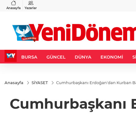
VND
GAU/TRY
6
%0,37
0,0018
%0,22
6.505,66
%0,15
Anasayfa
Yazarlar
BURSA
GÜNCEL
DÜNYA
EKONOMİ
S
Anasayfa
SİYASET
Cumhurbaşkanı Erdoğan'dan Kurban B
Cumhurbaşkanı E