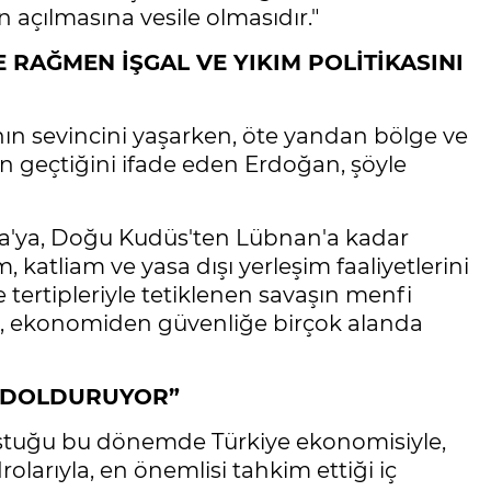
 açılmasına vesile olmasıdır."
E RAĞMEN İŞGAL VE YIKIM POLİTİKASINI
ın sevincini yaşarken, öte yandan bölge ve
 geçtiğini ifade eden Erdoğan, şöyle
ria'ya, Doğu Kudüs'ten Lübnan'a kadar
, katliam ve yasa dışı yerleşim faaliyetlerini
e tertipleriyle tetiklenen savaşın menfi
ıma, ekonomiden güvenliğe birçok alanda
Z DOLDURUYOR”
oğuştuğu bu dönemde Türkiye ekonomisiyle,
drolarıyla, en önemlisi tahkim ettiği iç