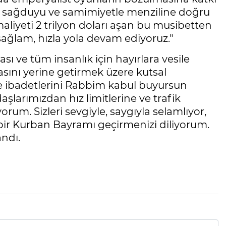
e, sağduyu ve samimiyetle menziline doğru
liyeti 2 trilyon doları aşan bu musibetten
sağlam, hızla yola devam ediyoruz."
sı ve tüm insanlık için hayırlara vesile
sını yerine getirmek üzere kutsal
e ibadetlerini Rabbim kabul buyursun
arımızdan hız limitlerine ve trafik
orum. Sizleri sevgiyle, saygıyla selamlıyor,
lu bir Kurban Bayramı geçirmenizi diliyorum.
andı.