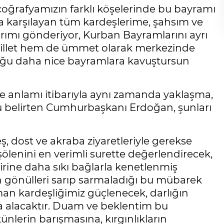
oğrafyamızın farklı köşelerinde bu bayramı
ıyla karşılayan tüm kardeşlerime, şahsım ve
rımı gönderiyor, Kurban Bayramlarını ayrı
millet hem de ümmet olarak merkezinde
duğu daha nice bayramlara kavuştursun
me anlamı itibarıyla aynı zamanda yaklaşma,
 belirten Cumhurbaşkanı Erdoğan, şunları
ş, dost ve akraba ziyaretleriyle gerekse
şölenini en verimli surette değerlendirecek,
rine daha sıkı bağlarla kenetlenmiş
n gönülleri sarıp sarmaladığı bu mübarek
aman kardeşliğimiz güçlenecek, darlığın
şma alacaktır. Duam ve beklentim bu
lerin barışmasına, kırgınlıkların