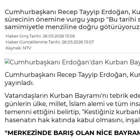
Cumhurbaşkanı Recep Tayyip Erdoğan, Kur
sürecinin önemine vurgu yapıp "Bu tarihi 
samimiyetle menziline doğru götürüyoruz.
Haber Giriş Tarihi: 26.05.2026 13:06
Haber Güncellenme Tarihi: 26.05.2026 13:07
Kaynak: NTV
Cumhurbaşkanı Recep Tayyip Erdoğan, Kurb
yayınladı.
Vatandaşların Kurban Bayramı'nı tebrik e
günlerin ülke, millet, İslam alemi ve tüm ins
temenni ettiğini belirtip, "Kestiğiniz kurbanl
hasenatın hak katında kabul olmasını, inşalla
"MERKEZİNDE BARIŞ OLAN NİCE BAYRA