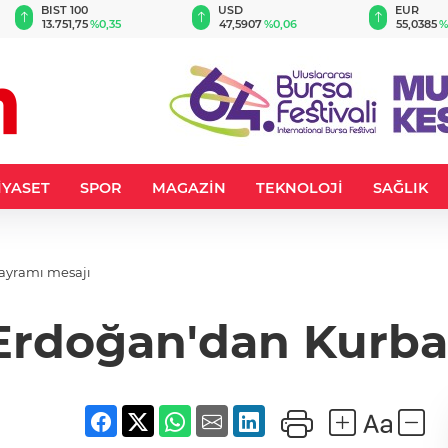
BIST 100
USD
EUR
13.751,75
%0,35
47,5907
%0,06
55,0385
%
İYASET
SPOR
MAGAZİN
TEKNOLOJİ
SAĞLIK
ayramı mesajı
rdoğan'dan Kurba