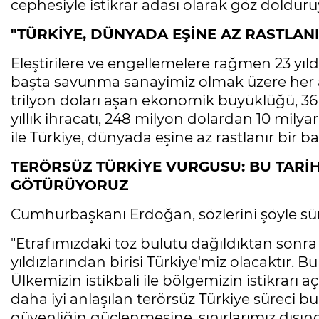
cephesiyle istikrar adası olarak göz dolduru
"TÜRKİYE, DÜNYADA EŞİNE AZ RASTLANI
Eleştirilere ve engellemelere rağmen 23 yıl
başta savunma sanayimiz olmak üzere her a
trilyon doları aşan ekonomik büyüklüğü, 36
yıllık ihracatı, 248 milyon dolardan 10 mily
ile Türkiye, dünyada eşine az rastlanır bir b
TERÖRSÜZ TÜRKİYE VURGUSU: BU TARİH
GÖTÜRÜYORUZ
Cumhurbaşkanı Erdoğan, sözlerini şöyle sü
"Etrafımızdaki toz bulutu dağıldıktan sonr
yıldızlarından birisi Türkiye'miz olacaktır. 
Ülkemizin istikbali ile bölgemizin istikrarı 
daha iyi anlaşılan terörsüz Türkiye süreci bu
güvenliğin güçlenmesine, sınırlarımız dışı