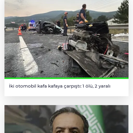
İki otomobil kafa kafaya çarpıştı: 1 ölü, 2 yaralı