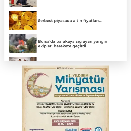
Serbest piyasada altın fiyatları...
Bursa'da barakaya sıçrayan yangın
ekipleri harekete geçirdi
TOFAŞ Basketbol'da sağlık kontrolleri
başladı
Yargıtay’dan primle çalışanlara müjde
Bursa’da bugün hava nasıl olacak?