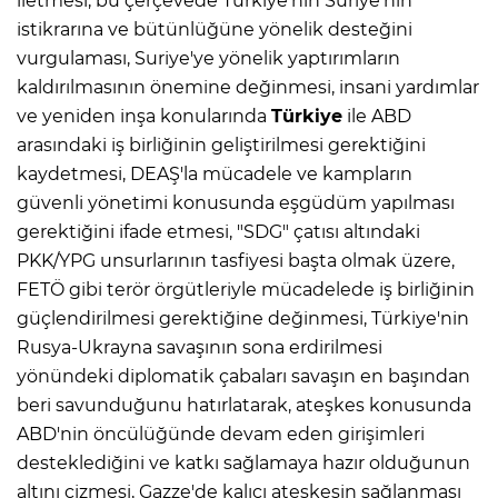
iletmesi, bu çerçevede Türkiye'nin Suriye'nin
istikrarına ve bütünlüğüne yönelik desteğini
vurgulaması, Suriye'ye yönelik yaptırımların
kaldırılmasının önemine değinmesi, insani yardımlar
ve yeniden inşa konularında
Türkiye
ile ABD
arasındaki iş birliğinin geliştirilmesi gerektiğini
kaydetmesi, DEAŞ'la mücadele ve kampların
güvenli yönetimi konusunda eşgüdüm yapılması
gerektiğini ifade etmesi, "SDG" çatısı altındaki
PKK/YPG unsurlarının tasfiyesi başta olmak üzere,
FETÖ gibi terör örgütleriyle mücadelede iş birliğinin
güçlendirilmesi gerektiğine değinmesi, Türkiye'nin
Rusya-Ukrayna savaşının sona erdirilmesi
yönündeki diplomatik çabaları savaşın en başından
beri savunduğunu hatırlatarak, ateşkes konusunda
ABD'nin öncülüğünde devam eden girişimleri
desteklediğini ve katkı sağlamaya hazır olduğunun
altını çizmesi, Gazze'de kalıcı ateşkesin sağlanması