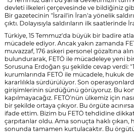
"15 Temmuz'dan bu yana devletimizin tüm 
devleti ilkeleri çerçevesinde ve bildiğiniz gib
Bir gazetecinin "İsrail'in İran'a yönelik saldı
çıktı. Dolayısıyla saldırıların ilk saatlerind
Türkiye, 15 Temmuz'da büyük bir badire atla
mücadele ediyor. Ancak yakın zamanda FETÖ
muvazzaf, 176 askeri personel gözaltına al
bulundurarak, FETÖ ile mücadeleye yeni b
Sorusuna Erdoğan şu şekilde cevap verdi: 
kurumlarında FETÖ ile mücadele, hukuk devlet
kararlılıkla sürdürülüyor. Son operasyonlard
girişimlerinin sürdüğünü görüyoruz. Bu ko
kapılmayacağız. FETÖ'nün ülkemiz için nası
bir şekilde ortaya çıkıyor. Bu örgüte acını
ifade ettim. Bizim bu FETÖ tehdidine dikka
çarpıtanlar oldu. Ama sonuçta haklı çıkan,
sonunda tamamen kurtulacaktır. Bu örgüt