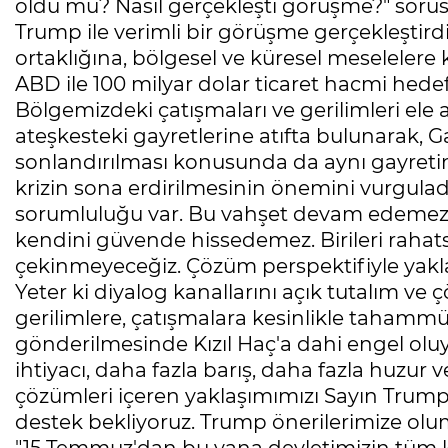
oldu mu? Nasıl gerçekleşti görüşme?" so
Trump ile verimli bir görüşme gerçekleştirdik
ortaklığına, bölgesel ve küresel meselelere k
ABD ile 100 milyar dolar ticaret hacmi hed
Bölgemizdeki çatışmaları ve gerilimleri ele a
ateşkesteki gayretlerine atıfta bulunarak, 
sonlandırılması konusunda da aynı gayretin 
krizin sona erdirilmesinin önemini vurgulad
sorumluluğu var. Bu vahşet devam edemez
kendini güvende hissedemez. Birileri rahats
çekinmeyeceğiz. Çözüm perspektifiyle yaklaşı
Yeter ki diyalog kanallarını açık tutalım ve
gerilimlere, çatışmalara kesinlikle tahammülü
gönderilmesinde Kızıl Haç'a dahi engel ol
ihtiyacı, daha fazla barış, daha fazla huzur 
çözümleri içeren yaklaşımımızı Sayın Trum
destek bekliyoruz. Trump önerilerimize oluml