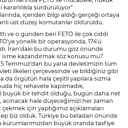
kurumlarında FETÖ ile mücadele, hukuk
i kararlılıkla sürdürülüyor"
rılarında, içeriden bilgi aldığı gerçeği ortaya
e İranlı üst düzey komutanlar öldürüldü.
ttı ve o günden beri FETÖ ile çok ciddi
'ye yönelik bir operasyonda, 174'ü
ındı. İran'daki bu durumu göz önünde
ir ivme kazandırmak söz konusu mu?
"15 Temmuz'dan bu yana devletimizin tüm
i ilkeleri çerçevesinde ve bildiğiniz gibi
a da örgütün hala çeşitli yapılara sızma
nuda hiç rehavete kapılmadık,
l büyük bir tehdit olduğu, bugün daha net
rsa, acınacak hale düşeceğimizi her zaman
t çekmek için yaptığımız açıklamaları
 hep biz olduk. Türkiye bu beladan önünde
ü kurumlarımızdan büyük oranda tasfiye