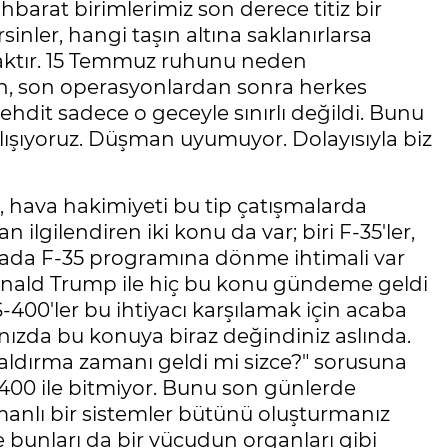
stihbarat birimlerimiz son derece titiz bir
sinler, hangi taşın altına saklanırlarsa
caktır. 15 Temmuz ruhunu neden
, son operasyonlardan sonra herkes
ehdit sadece o geceyle sınırlı değildi. Bunu
alışıyoruz. Düşman uyumuyor. Dolayısıyla biz
ki, hava hakimiyeti bu tip çatışmalarda
n ilgilendiren iki konu da var; biri F-35'ler,
tada F-35 programına dönme ihtimali var
ald Trump ile hiç bu konu gündeme geldi
-400'ler bu ihtiyacı karşılamak için acaba
ınızda bu konuya biraz değindiniz aslında.
kaldırma zamanı geldi mi sizce?" sorusuna
00 ile bitmiyor. Bunu son günlerde
nlı bir sistemler bütünü oluşturmanız
 ve bunları da bir vücudun organları gibi