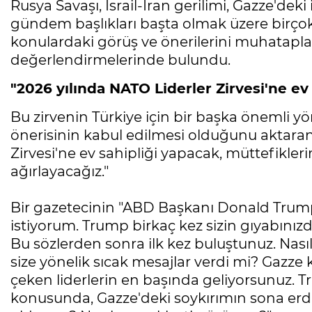
Rusya Savaşı, İsrail-İran gerilimi, Gazze'deki
gündem başlıkları başta olmak üzere birçok
konulardaki görüş ve önerilerini muhataplar
değerlendirmelerinde bulundu.
"2026 yılında NATO Liderler Zirvesi'ne ev
Bu zirvenin Türkiye için bir başka önemli y
önerisinin kabul edilmesi olduğunu aktaran
Zirvesi'ne ev sahipliği yapacak, müttefikleri
ağırlayacağız."
Bir gazetecinin "ABD Başkanı Donald Trump
istiyorum. Trump birkaç kez sizin gıyabınızda,
Bu sözlerden sonra ilk kez buluştunuz. Nası
size yönelik sıcak mesajlar verdi mi? Gazz
çeken liderlerin en başında geliyorsunuz. 
konusunda, Gazze'deki soykırımın sona erdi