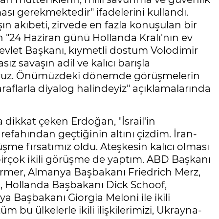
ması gerekmektedir" ifadelerini kullandı.
ın akıbeti, zirvede en fazla konuşulan bir
"24 Haziran günü Hollanda Kralı'nın ev
vlet Başkanı, kıymetli dostum Volodimir
sız savaşın adil ve kalıcı barışla
üyoruz. Önümüzdeki dönemde görüşmelerin
aflarla diyalog halindeyiz" açıklamalarında
a dikkat çeken Erdoğan, "İsrail'in
refahından geçtiğinin altını çizdim. İran-
rüşme fırsatımız oldu. Ateşkesin kalıcı olması
rçok ikili görüşme de yaptım. ABD Başkanı
armer, Almanya Başbakanı Friedrich Merz,
Hollanda Başbakanı Dick Schoof,
Başbakanı Giorgia Meloni ile ikili
bu ülkelerle ikili ilişkilerimizi, Ukrayna-