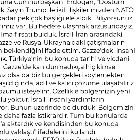
rusuna Cumhurbaşkanı Erdoğan, "Dostum
. Sayın Trump ile ikili ilişkilerimizden NATO
adar pek çok başlığı ele aldık. Biliyorsunuz,
efimiz var. Bu hedefe ulaşmak arzusundayız.
lma fırsatı bulduk. İsrail-İran arasındaki
Gazze ve Rusya-Ukrayna'daki çatışmaların
beklendiğini ifade ettim. Gazze'deki insani
ık. Türkiye'nin bu konuda tarihi ve vicdani
. Gazze'de kan durmadıkça hiç kimse
ız olsa da biz bu gerçekleri söylemekten
ldığında, adil ve kalıcı çözüme ulaşabiliriz.
 çözümü isteyelim. Özellikle bölgemizin yeni
 yoktur. İsrail, insani yardımların
uyor. Bunun üzerinde de durduk. Bölgemizin
ve daha fazla istikrardır. Tüm bu konularda
p'a aktardık ve kendisinden bu konuda
u yaklaştı" ifadelerini kullandı.