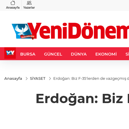
VND
GAU/TRY
3
%-0,22
0,0018
%0,16
6.524,87
%0,50
Anasayfa
Yazarlar
BURSA
GÜNCEL
DÜNYA
EKONOMİ
S
Anasayfa
SİYASET
Erdoğan: Biz F-35'lerden de vazgeçmiş d
Erdoğan: Biz 