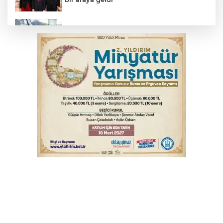
Benzine dev indirim! Pompaya fiyatlarına
yansıyacak mı?
YENİ Parti Genel Başkanı Özel'den
Çerçeve Yasa yorumu
Serbest piyasada döviz fiyatları
Serbest piyasada altın fiyatları...