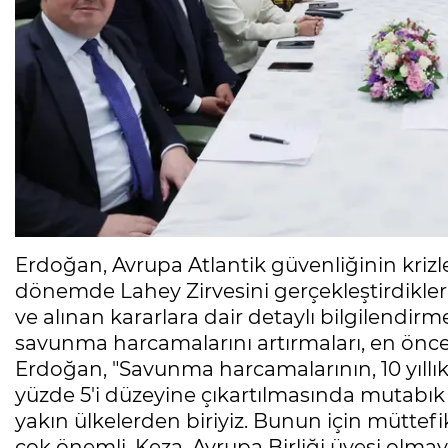
Erdoğan, Avrupa Atlantik güvenliğinin krizle
dönemde Lahey Zirvesini gerçekleştirdikleri
ve alınan kararlara dair detaylı bilgilendirmey
savunma harcamalarını artırmaları, en ön
Erdoğan, "Savunma harcamalarının, 10 yıllık 
yüzde 5'i düzeyine çıkartılmasında mutabık
yakın ülkelerden biriyiz. Bunun için müttefik
çok önemli. Keza, Avrupa Birliği üyesi olma