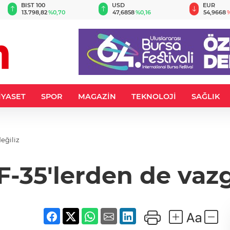
BIST 100
USD
EUR
13.798,82
%0,70
47,6858
%0,16
54,9668
%
İYASET
SPOR
MAGAZİN
TEKNOLOJİ
SAĞLIK
eğiliz
F-35'lerden de vaz