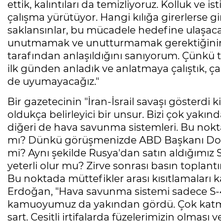
ettik, kalıntıları da temizliyoruz. Kolluk ve i
çalışma yürütüyor. Hangi kılığa girerlerse gir
saklansınlar, bu mücadele hedefine ulaşa
unutmamak ve unutturmamak gerektiğinin
tarafından anlaşıldığını sanıyorum. Çünkü t
ilk günden anladık ve anlatmaya çalıştık, ç
de uyumayacağız."
Bir
gazetecinin "İran-İsrail savaşı gösterdi 
oldukça belirleyici bir unsur. Bizi çok yakında
diğeri de hava savunma sistemleri. Bu nok
mı? Dünkü görüşmenizde ABD Başkanı Don
mi? Aynı şekilde Rusya'dan satın aldığımız S
yeterli olur mu? Zirve sonrası basın toplant
Bu noktada müttefikler arası kısıtlamaları 
Erdoğan, "Hava savunma sistemi sadece S-4
kamuoyumuz da yakından gördü. Çok katma
şart. Çeşitli irtifalarda füzelerimizin olması