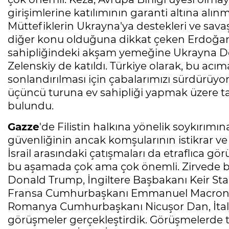
girişimlerine katılımının garanti altına alın
Müttefiklerin Ukrayna'ya destekleri ve savaş
diğer konu olduğuna dikkat çeken Erdoğan 
sahipliğindeki akşam yemeğine Ukrayna De
Zelenskiy de katıldı. Türkiye olarak, bu acıma
sonlandırılması için çabalarımızı sürdür
üçüncü turuna ev sahipliği yapmak üzere tar
bulundu.
Gazze
'de Filistin halkına yönelik soykırımın
güvenliğinin ancak komşularının istikrar ve 
İsrail arasındaki çatışmaları da etraflıca gö
bu aşamada çok ama çok önemli. Zirvede bi
Donald Trump, İngiltere Başbakanı Keir St
Fransa Cumhurbaşkanı Emmanuel Macron, 
Romanya Cumhurbaşkanı Nicuşor Dan, İtalya 
görüşmeler gerçekleştirdik. Görüşmelerde tüm 