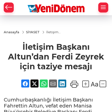
Zİ
Anasayfa
SİYASET
İletişim
Başkanı
Altun’dan
İletişim Başkanı
Ferdi
Zeyrek
için
Altun’dan Ferdi Zeyrek
taziye
mesajı
için taziye mesajı
Cumhurbaşkanlığı İletişim Başkanı
Fahrettin Altun, vefat eden Manisa
Büyükşehir Belediye Başkanı Ferdi