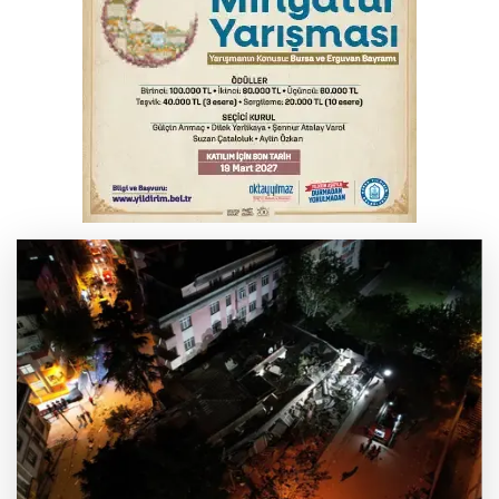
Başkan Dalgıç: Denizler halkındır
Bursa’da bugün hava nasıl olacak?
Bursa'da kontrolden çıkan araç orta
refüje çıktı