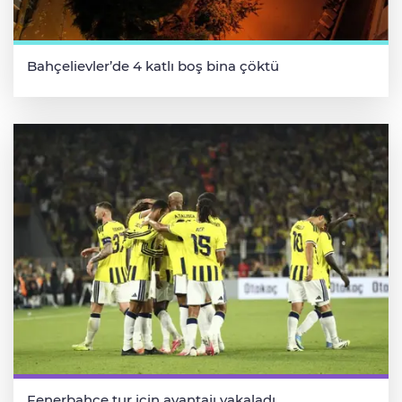
Bahçelievler’de 4 katlı boş bina çöktü
Fenerbahçe tur için avantajı yakaladı