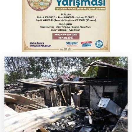
İnegöl’de yangın paniği! Apartmana
sıçrayan alevler söndürüldü
6. Perseid Meteor Yağmuru Gözlem
Etkinliği Karacabey'de gökyüzü
tutkunlarını buluşturacak
Serbest piyasada döviz fiyatları