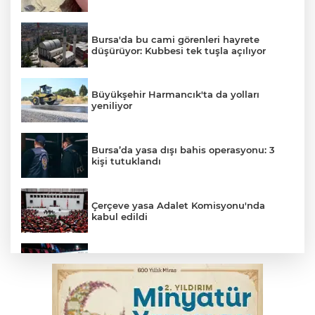
Bursa'da bu cami görenleri hayrete
düşürüyor: Kubbesi tek tuşla açılıyor
Büyükşehir Harmancık'ta da yolları
yeniliyor
Bursa’da yasa dışı bahis operasyonu: 3
kişi tutuklandı
Çerçeve yasa Adalet Komisyonu'nda
kabul edildi
Fetih coşkusu Keles'e taşındı