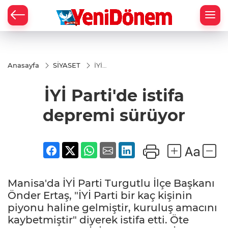
Zİ
Anasayfa
SİYASET
İYİ
Parti'de
istifa
İYİ Parti'de istifa
depremi
sürüyor
depremi sürüyor
Manisa'da İYİ Parti Turgutlu İlçe Başkanı
Önder Ertaş, "İYİ Parti bir kaç kişinin
piyonu haline gelmiştir, kuruluş amacını
kaybetmiştir" diyerek istifa etti. Öte