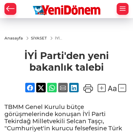
Zİ
Anasayfa
SİYASET
İYİ
Parti'den
yeni
İYİ Parti'den yeni
bakanlık
talebi
bakanlık talebi
TBMM Genel Kurulu bütçe
görüşmelerinde konuşan İYİ Parti
Tekirdağ Milletvekili Selcan Taşçı,
"Cumhuriyet'in kurucu felsefesine Türk