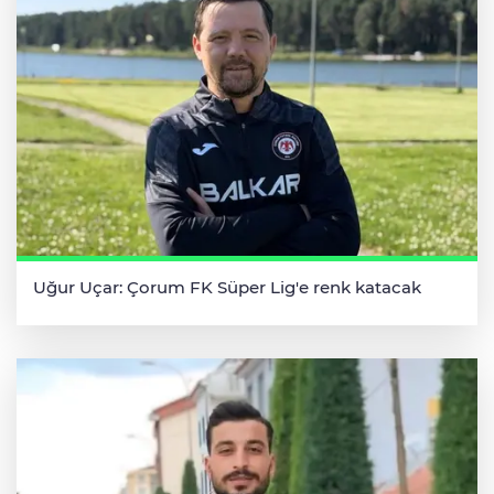
Uğur Uçar: Çorum FK Süper Lig'e renk katacak