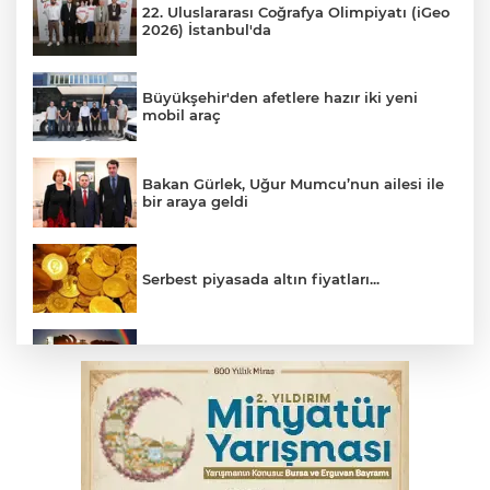
22. Uluslararası Coğrafya Olimpiyatı (iGeo
2026) İstanbul'da
Büyükşehir'den afetlere hazır iki yeni
mobil araç
Bakan Gürlek, Uğur Mumcu’nun ailesi ile
bir araya geldi
Serbest piyasada altın fiyatları...
Bursa’da bugün hava nasıl olacak?
Osmangazi’de iş arayanlara destek