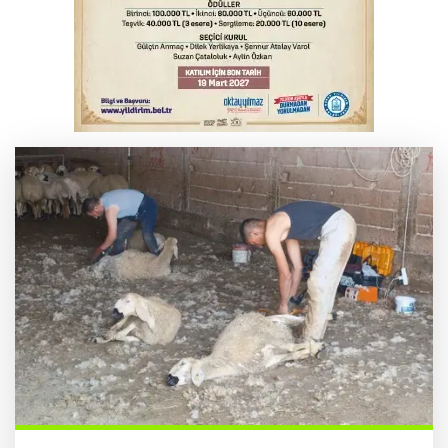
Yargıtay’dan primle çalışanlara müjde
YENİ Parti Genel Başkanı Özel'den
Çerçeve Yasa yorumu