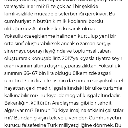
varsayabilirler mi? Bize çok acil bir şekilde
kimliksizlikle mücadele seferberliği gerekiyor. Bu,
cumhuriyetin bütün kimlik kodlarını borçlu
olduğumuz Atatürk'e kin kusarak olmaz.
Yoksullukta eşitlenme halinden kurtulup yeni bir
orta sınıf oluşturabilirsek ancak o zaman sergiyi,
sinemayı, operayı layığında ve toplumsal taban
oluşturarak konuşabiliriz. 2017'ye kıyasla tiyatro seyir
oranı yarının altına düşmüş, parasızlıktan. Yoksulluk
sınırının 66- 67 bin lira olduğu ülkemizde asgari
ücretin 17 bin lira olmasının da sonucu sosyokültürel
hayattan çekilmedir. İşgal altındaki bir ülke turizmle
kalkınabilir mi? Türkiye, demografik işgal altındadır.
Bakanlığın, kültürün Araplaşması gibi bir tehdit
algısı var mı? Bunun Türkiye imajına etkisini çalıştılar
mı? Bundan çıkışın tek yolu yeniden Cumhuriyetin
kurucu felsefesine Türk milliyetçiliğine dönmek. Bu