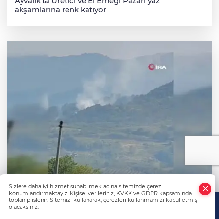
Ayvalık’ta Üretici ve El Emeği Pazarı yaz
akşamlarına renk katıyor
Sizlere daha iyi hizmet sunabilmek adına sitemizde çerez
İnegöl'de orman yangını; Havadan ve karadan
konumlandırmaktayız. Kişisel verileriniz, KVKK ve GDPR kapsamında
müdahale başlatıldı
toplanıp işlenir. Sitemizi kullanarak, çerezleri kullanmamızı kabul etmiş
olacaksınız.
Anasayfa
Haber Ara
Yazarlar