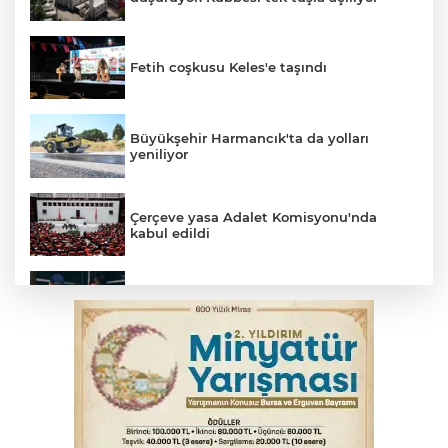
Fetih coşkusu Keles'e taşındı
Büyükşehir Harmancık'ta da yolları
yeniliyor
Çerçeve yasa Adalet Komisyonu'nda
kabul edildi
Bursa’da yasa dışı bahis operasyonu: 3
kişi tutuklandı
İnegöl’de yangın paniği! Apartmana
sıçrayan alevler söndürüldü