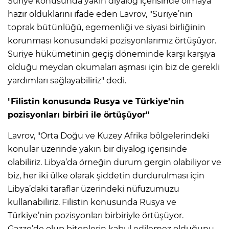
Suriye konusunda yakın diyalog içerisinde olmaya
hazır olduklarını ifade eden Lavrov, "Suriye’nin
toprak bütünlüğü, egemenliği ve siyasi birliğinin
korunması konusundaki pozisyonlarımız örtüşüyor.
Suriye hükümetinin geçiş döneminde karşı karşıya
olduğu meydan okumaları aşması için biz de gerekli
yardımları sağlayabiliriz" dedi.
"
Filistin konusunda Rusya ve Türkiye’nin
pozisyonları birbiri ile örtüşüyor"
Lavrov, "Orta Doğu ve Kuzey Afrika bölgelerindeki
konular üzerinde yakın bir diyalog içerisinde
olabiliriz. Libya’da örneğin durum gergin olabiliyor ve
biz, her iki ülke olarak şiddetin durdurulması için
Libya’daki taraflar üzerindeki nüfuzumuzu
kullanabiliriz. Filistin konusunda Rusya ve
Türkiye’nin pozisyonları birbiriyle örtüşüyor.
Gazze’de olup bitenlerin kabul edilemez olduğunu