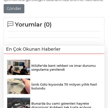
Gönder
Yorumlar (
0
)
En Çok Okunan Haberler
Nilüfer'de kent rehberi ve imar durumu
sorgulama yenilendi
İznik Gölü kıyısında 70 milyon yıllık fosil
bulundu
Bursa'da bu cami görenleri hayrete
düşürüyor: Kubbesi tek tuşla açılıyor