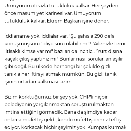
Umuyorum itirazla tutukluluk kalkar. Her şeyden
önce masumiyet karinesi var. Umuyorum
tutukluluk kalkar, Ekrem Başkan işine döner.
İddianame yok, iddialar var. "Şu şahısla 290 defa
konuşmuşsuuz" diye soru olabilir mi? "Ailenizle terör
iltisaklı kimse var mı" bazıları da incitici. "Yurt dışına
kaçak çıkış yaptınız mı" Bunlar nasıl sorular, anlaşılır
gibi değil. Bu ülkede herhangi bir şekilde gizli
tanıkla her iftirayı atmak mümkün. Bu gizli tanık
işinin ortadan kalkması lazım.
Bizim korktuğumuz bir şey yok. CHP'li hiçbir
belediyenin yargılanmaktan soruşturulmaktan
imtina ettiğini görmedik. Bana da şimdiye kadar
onlarca müfettiş geldi, kendi müfettişlerimiz teftiş
ediyor. Korkacak hiçbir şeyimiz yok. Kumpas kurmak