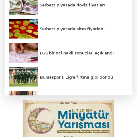
Serbest piyasada döviz fiyatları
Serbest piyasada altın fiyatları...
LGS birinci nakil sonuçları açıklandı
Bursaspor 1. Lig'e fırtına gibi döndü
Bakan Gürlek: Bu cinayeti çözmek
boynumuzun borcu
Bursa'da bisikletiyle çıktığı vadide
mahsur kaldı