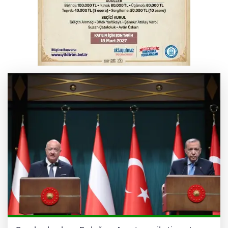
YENİ Parti Genel Başkanı Özel: Bu yasaya
'evet' diyeceğiz
Cumhurbaşkanı Erdoğan'ın 32 yıl önceki
konuşması gün yüzüne çıktı