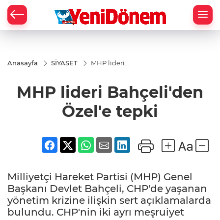
Zİ
Anasayfa
SİYASET
MHP lideri
Bahçeli'den
Özel'e tepki
MHP lideri Bahçeli'den
Özel'e tepki
Milliyetçi Hareket Partisi (MHP) Genel
Başkanı Devlet Bahçeli, CHP'de yaşanan
yönetim krizine ilişkin sert açıklamalarda
bulundu. CHP'nin iki ayrı meşruiyet