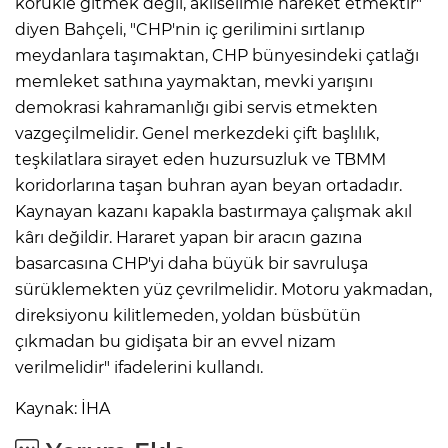
körükle gitmek değil, aklıselimle hareket etmektir"
diyen Bahçeli, "CHP'nin iç gerilimini sırtlanıp
meydanlara taşımaktan, CHP bünyesindeki çatlağı
memleket sathına yaymaktan, mevki yarışını
demokrasi kahramanlığı gibi servis etmekten
vazgeçilmelidir. Genel merkezdeki çift başlılık,
teşkilatlara sirayet eden huzursuzluk ve TBMM
koridorlarına taşan buhran ayan beyan ortadadır.
Kaynayan kazanı kapakla bastırmaya çalışmak akıl
kârı değildir. Hararet yapan bir aracın gazına
basarcasına CHP'yi daha büyük bir savruluşa
sürüklemekten yüz çevrilmelidir. Motoru yakmadan,
direksiyonu kilitlemeden, yoldan büsbütün
çıkmadan bu gidişata bir an evvel nizam
verilmelidir" ifadelerini kullandı.
Kaynak: İHA