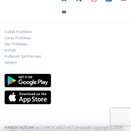
Gizlilik Politikası
Çerez Politikası
Veri Politikası
Künye
Kullanım Şartnamesi
İletişim
HABER YAZILIMI
ve TURKTICARET.NET projesidir Copyright© 2006-