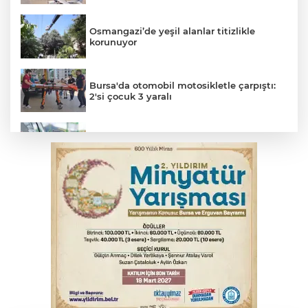
Osmangazi’de yeşil alanlar titizlikle
korunuyor
Bursa'da otomobil motosikletle çarpıştı:
2'si çocuk 3 yaralı
Benzine dev indirim! Pompaya fiyatlarına
yansıyacak mı?
Bursa'da alkollü sürücü mahalleyi savaş
alanına çevirdi
Bursa'da tavuk çiftliğinde yangın
Suriye'de 14 yıl sonra bir ilk