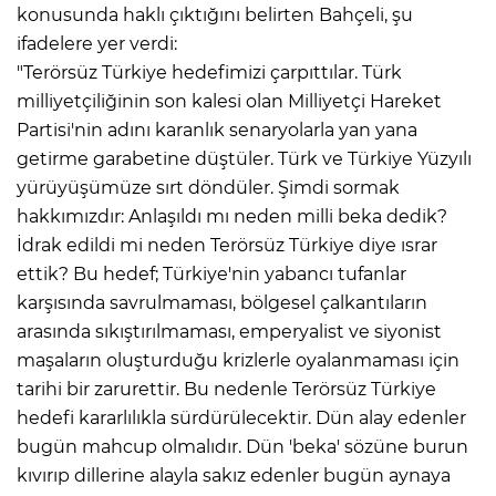
konusunda haklı çıktığını belirten Bahçeli, şu
ifadelere yer verdi:
"Terörsüz Türkiye hedefimizi çarpıttılar. Türk
milliyetçiliğinin son kalesi olan Milliyetçi Hareket
Partisi'nin adını karanlık senaryolarla yan yana
getirme garabetine düştüler. Türk ve Türkiye Yüzyılı
yürüyüşümüze sırt döndüler. Şimdi sormak
hakkımızdır: Anlaşıldı mı neden milli beka dedik?
İdrak edildi mi neden Terörsüz Türkiye diye ısrar
ettik? Bu hedef; Türkiye'nin yabancı tufanlar
karşısında savrulmaması, bölgesel çalkantıların
arasında sıkıştırılmaması, emperyalist ve siyonist
maşaların oluşturduğu krizlerle oyalanmaması için
tarihi bir zarurettir. Bu nedenle Terörsüz Türkiye
hedefi kararlılıkla sürdürülecektir. Dün alay edenler
bugün mahcup olmalıdır. Dün 'beka' sözüne burun
kıvırıp dillerine alayla sakız edenler bugün aynaya