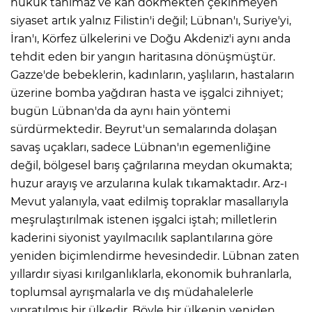
hukuk tanımaz ve kan dökmekten çekinmeyen
siyaset artık yalnız Filistin'i değil; Lübnan'ı, Suriye'yi,
İran'ı, Körfez ülkelerini ve Doğu Akdeniz'i aynı anda
tehdit eden bir yangın haritasına dönüşmüştür.
Gazze'de bebeklerin, kadınların, yaşlıların, hastaların
üzerine bomba yağdıran hasta ve işgalci zihniyet;
bugün Lübnan'da da aynı hain yöntemi
sürdürmektedir. Beyrut'un semalarında dolaşan
savaş uçakları, sadece Lübnan'ın egemenliğine
değil, bölgesel barış çağrılarına meydan okumakta;
huzur arayış ve arzularına kulak tıkamaktadır. Arz-ı
Mevut yalanıyla, vaat edilmiş topraklar masallarıyla
meşrulaştırılmak istenen işgalci iştah; milletlerin
kaderini siyonist yayılmacılık saplantılarına göre
yeniden biçimlendirme hevesindedir. Lübnan zaten
yıllardır siyasi kırılganlıklarla, ekonomik buhranlarla,
toplumsal ayrışmalarla ve dış müdahalelerle
yıpratılmış bir ülkedir. Böyle bir ülkenin yeniden