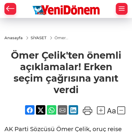
Zİ
Anasayfa
SİYASET
Ömer
Çelik'ten
önemli
Ömer Çelik'ten önemli
açıklamalar!
Erken seçim
çağrısına
açıklamalar! Erken
yanıt verdi
seçim çağrısına yanıt
verdi
AK Parti Sözcüsü Ömer Çelik, oruç reise