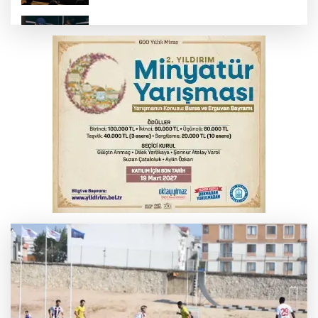
Bursa’da yasa dışı bahis operasyonu: 3
kişi tutuklandı
İnegöl’de yangın paniği! Apartmana
sıçrayan alevler söndürüldü
Elektrik akımına kapılan işçi hayatını
kaybetti
Serbest piyasada döviz fiyatları