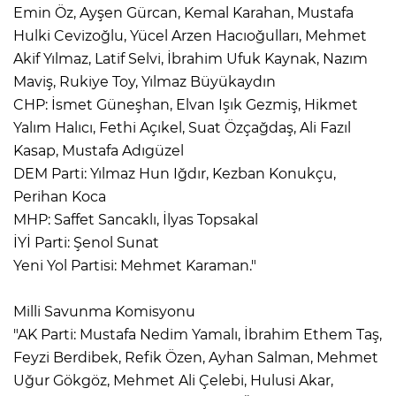
Emin Öz, Ayşen Gürcan, Kemal Karahan, Mustafa
Hulki Cevizoğlu, Yücel Arzen Hacıoğulları, Mehmet
Akif Yılmaz, Latif Selvi, İbrahim Ufuk Kaynak, Nazım
Maviş, Rukiye Toy, Yılmaz Büyükaydın
CHP: İsmet Güneşhan, Elvan Işık Gezmiş, Hikmet
Yalım Halıcı, Fethi Açıkel, Suat Özçağdaş, Ali Fazıl
Kasap, Mustafa Adıgüzel
DEM Parti: Yılmaz Hun Iğdır, Kezban Konukçu,
Perihan Koca
MHP: Saffet Sancaklı, İlyas Topsakal
İYİ Parti: Şenol Sunat
Yeni Yol Partisi: Mehmet Karaman."
Milli Savunma Komisyonu
"AK Parti: Mustafa Nedim Yamalı, İbrahim Ethem Taş,
Feyzi Berdibek, Refik Özen, Ayhan Salman, Mehmet
Uğur Gökgöz, Mehmet Ali Çelebi, Hulusi Akar,