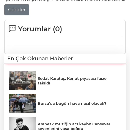
Gönder
Yorumlar (
0
)
En Çok Okunan Haberler
Sedat Karataş: Konut piyasası faize
takıldı
Bursa’da bugün hava nasıl olacak?
Arabesk müziğin acı kaybı! Cansever
sevenlerini yasa boğdu