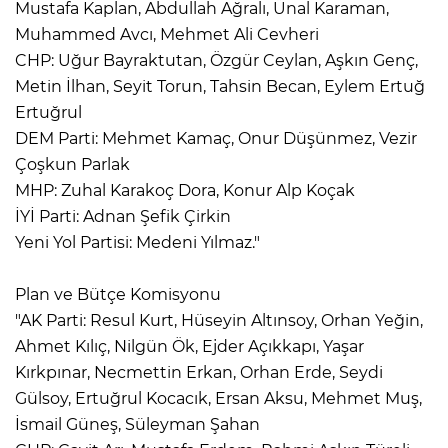
Mustafa Kaplan, Abdullah Ağralı, Ünal Karaman,
Muhammed Avcı, Mehmet Ali Cevheri
CHP: Uğur Bayraktutan, Özgür Ceylan, Aşkın Genç,
Metin İlhan, Seyit Torun, Tahsin Becan, Eylem Ertuğ
Ertuğrul
DEM Parti: Mehmet Kamaç, Onur Düşünmez, Vezir
Çoşkun Parlak
MHP: Zuhal Karakoç Dora, Konur Alp Koçak
İYİ Parti: Adnan Şefik Çirkin
Yeni Yol Partisi: Medeni Yılmaz."
Plan ve Bütçe Komisyonu
"AK Parti: Resul Kurt, Hüseyin Altınsoy, Orhan Yeğin,
Ahmet Kılıç, Nilgün Ök, Ejder Açıkkapı, Yaşar
Kırkpınar, Necmettin Erkan, Orhan Erde, Seydi
Gülsoy, Ertuğrul Kocacık, Ersan Aksu, Mehmet Muş,
İsmail Güneş, Süleyman Şahan