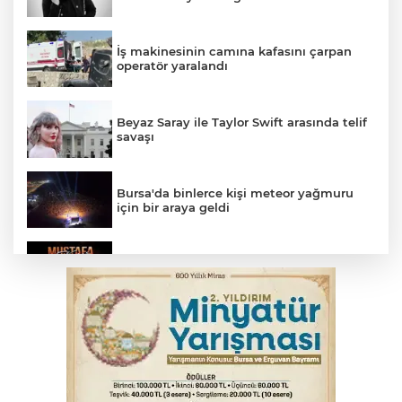
İş makinesinin camına kafasını çarpan
operatör yaralandı
Beyaz Saray ile Taylor Swift arasında telif
savaşı
Bursa'da binlerce kişi meteor yağmuru
için bir araya geldi
Bursa'da Mustafa Keser'den müzik ve
kahkaha dolu gece
İnegöl'de orman yangını; Havadan ve
karadan müdahale başlatıldı