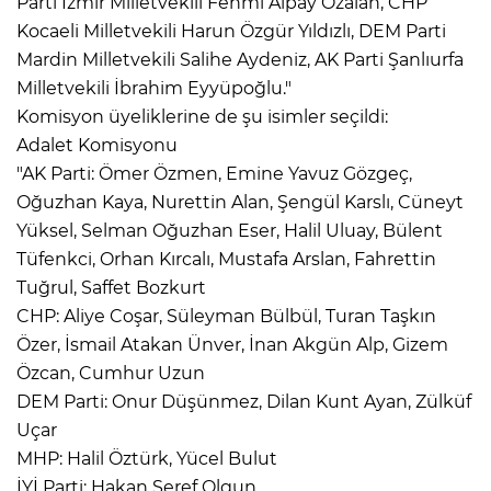
Parti İzmir Milletvekili Fehmi Alpay Özalan, CHP
Kocaeli Milletvekili Harun Özgür Yıldızlı, DEM Parti
Mardin Milletvekili Salihe Aydeniz, AK Parti Şanlıurfa
Milletvekili İbrahim Eyyüpoğlu."
Komisyon üyeliklerine de şu isimler seçildi:
Adalet Komisyonu
"AK Parti: Ömer Özmen, Emine Yavuz Gözgeç,
Oğuzhan Kaya, Nurettin Alan, Şengül Karslı, Cüneyt
Yüksel, Selman Oğuzhan Eser, Halil Uluay, Bülent
Tüfenkci, Orhan Kırcalı, Mustafa Arslan, Fahrettin
Tuğrul, Saffet Bozkurt
CHP: Aliye Coşar, Süleyman Bülbül, Turan Taşkın
Özer, İsmail Atakan Ünver, İnan Akgün Alp, Gizem
Özcan, Cumhur Uzun
DEM Parti: Onur Düşünmez, Dilan Kunt Ayan, Zülküf
Uçar
MHP: Halil Öztürk, Yücel Bulut
İYİ Parti: Hakan Şeref Olgun