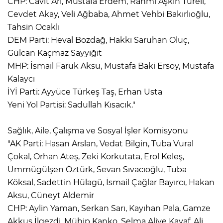
CHP: Cavit Arı, Mustafa Erdem, Rahmi Aşkın Türeli,
Cevdet Akay, Veli Ağbaba, Ahmet Vehbi Bakırlıoğlu,
Tahsin Ocaklı
DEM Parti: Heval Bozdağ, Hakkı Saruhan Oluç,
Gülcan Kaçmaz Sayyiğit
MHP: İsmail Faruk Aksu, Mustafa Baki Ersoy, Mustafa
Kalaycı
İYİ Parti: Ayyüce Türkeş Taş, Erhan Usta
Yeni Yol Partisi: Sadullah Kısacık."
Sağlık, Aile, Çalışma ve Sosyal İşler Komisyonu
"AK Parti: Hasan Arslan, Vedat Bilgin, Tuba Vural
Çokal, Orhan Ateş, Zeki Korkutata, Erol Keleş,
Ümmügülşen Öztürk, Sevan Sıvacıoğlu, Tuba
Köksal, Sadettin Hülagü, İsmail Çağlar Bayırcı, Hakan
Aksu, Cüneyt Aldemir
CHP: Aylin Yaman, Serkan Sarı, Kayıhan Pala, Gamze
Akkuş İlgezdi, Mühip Kanko, Selma Aliye Kavaf, Ali