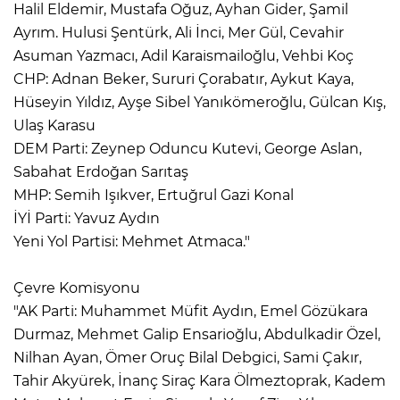
Halil Eldemir, Mustafa Oğuz, Ayhan Gider, Şamil
Ayrım. Hulusi Şentürk, Ali İnci, Mer Gül, Cevahir
Asuman Yazmacı, Adil Karaismailoğlu, Vehbi Koç
CHP: Adnan Beker, Sururi Çorabatır, Aykut Kaya,
Hüseyin Yıldız, Ayşe Sibel Yanıkömeroğlu, Gülcan Kış,
Ulaş Karasu
DEM Parti: Zeynep Oduncu Kutevi, George Aslan,
Sabahat Erdoğan Sarıtaş
MHP: Semih Işıkver, Ertuğrul Gazi Konal
İYİ Parti: Yavuz Aydın
Yeni Yol Partisi: Mehmet Atmaca."
Çevre Komisyonu
"AK Parti: Muhammet Müfit Aydın, Emel Gözükara
Durmaz, Mehmet Galip Ensarioğlu, Abdulkadir Özel,
Nilhan Ayan, Ömer Oruç Bilal Debgici, Sami Çakır,
Tahir Akyürek, İnanç Siraç Kara Ölmeztoprak, Kadem