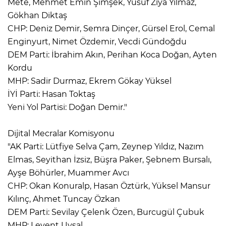
Mete, Mehmet Emin Şimşek, Yusuf Ziya Yılmaz,
Gökhan Diktaş
CHP: Deniz Demir, Semra Dinçer, Gürsel Erol, Cemal
Enginyurt, Nimet Özdemir, Vecdi Gündoğdu
DEM Parti: İbrahim Akın, Perihan Koca Doğan, Ayten
Kordu
MHP: Sadir Durmaz, Ekrem Gökay Yüksel
İYİ Parti: Hasan Toktaş
Yeni Yol Partisi: Doğan Demir."
Dijital Mecralar Komisyonu
"AK Parti: Lütfiye Selva Çam, Zeynep Yıldız, Nazım
Elmas, Seyithan İzsiz, Büşra Paker, Şebnem Bursalı,
Ayşe Böhürler, Muammer Avcı
CHP: Okan Konuralp, Hasan Öztürk, Yüksel Mansur
Kılınç, Ahmet Tuncay Özkan
DEM Parti: Sevilay Çelenk Özen, Burcugül Çubuk
MHP: Levent Uysal