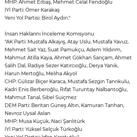
MHP: Ahmet Erbaş, Mehmet Celal Fendoğlu
İYİ Parti: Ömer Karakaş
Yeni Yol Partisi: Birol Aydın."
İnsan Haklarını İnceleme Komisyonu
"AK Parti: Mustafa Alkayış, Atay Uslu, Mustafa Yavuz,
Mehmet Sait Yaz, Suat Pamukçu, Adem Yıldırım,
Mahmut Atilla Kaya, Ahmet Gökhan Sarıçam, Ahmet
Salih Dal, Radiye Sezer Katırcıoğlu, Derya Yanık,
Harun Mertoğlu, Meliha Akyol
CHP: Gülizar Biçer Karaca, Mustafa Sezgin Tanrıkulu,
Kadri Enis Berberoğlu, Rıfat Turuntay Nalbantoğlu,
Mahmut Tanal, Sibel Suiçmez
DEM Parti: Beritan Güneş Altın, Kamuran Tanhan,
Nevroz Uysal Aslan
MHP: Musa Küçük, Naci Şanlıtürk
İYİ Parti: Yüksel Selçuk Türkoğlu