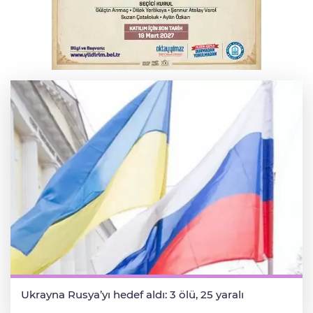
Bursa'da korkutan kazada 4 yaralı
Bursa’da otomobil alevlere teslim oldu!
Geriye enkazı kaldı
Ukrayna Rusya’yı hedef aldı: 3 ölü, 25 yaralı