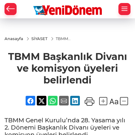
Zİ
Anasayfa
SİYASET
TBMM
Başkanlık
Divanı ve
TBMM Başkanlık Divanı
komisyon
üyeleri
belirlendi
ve komisyon üyeleri
belirlendi
TBMM Genel Kurulu’nda 28. Yasama yılı
2. Dönemi Başkanlık Divanı üyeleri ve
komisyon üyeleri belirlendi.