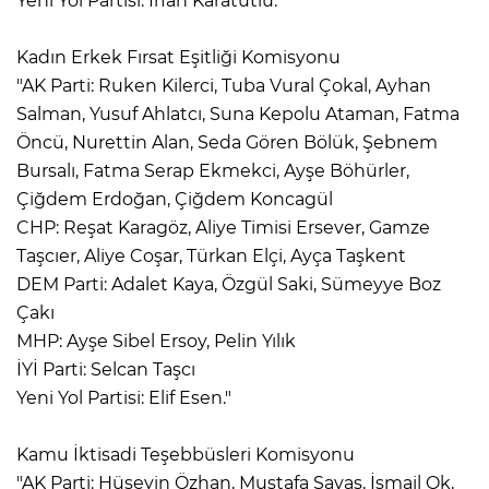
Yeni Yol Partisi: İrfan Karatutlu."
Kadın Erkek Fırsat Eşitliği Komisyonu
"AK Parti: Ruken Kilerci, Tuba Vural Çokal, Ayhan
Salman, Yusuf Ahlatcı, Suna Kepolu Ataman, Fatma
Öncü, Nurettin Alan, Seda Gören Bölük, Şebnem
Bursalı, Fatma Serap Ekmekci, Ayşe Böhürler,
Çiğdem Erdoğan, Çiğdem Koncagül
CHP: Reşat Karagöz, Aliye Timisi Ersever, Gamze
Taşcıer, Aliye Coşar, Türkan Elçi, Ayça Taşkent
DEM Parti: Adalet Kaya, Özgül Saki, Sümeyye Boz
Çakı
MHP: Ayşe Sibel Ersoy, Pelin Yılık
İYİ Parti: Selcan Taşcı
Yeni Yol Partisi: Elif Esen."
Kamu İktisadi Teşebbüsleri Komisyonu
"AK Parti: Hüseyin Özhan, Mustafa Savaş, İsmail Ok,