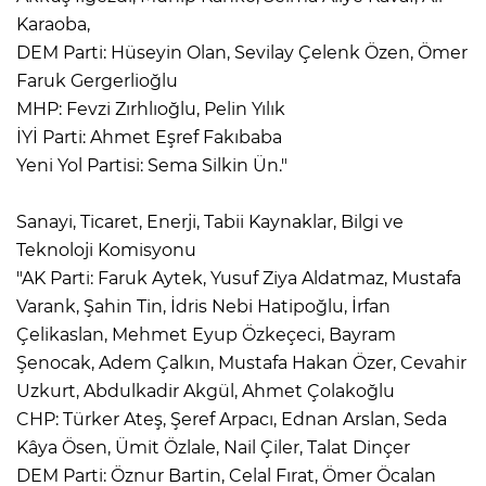
Karaoba,
DEM Parti: Hüseyin Olan, Sevilay Çelenk Özen, Ömer
Faruk Gergerlioğlu
MHP: Fevzi Zırhlıoğlu, Pelin Yılık
İYİ Parti: Ahmet Eşref Fakıbaba
Yeni Yol Partisi: Sema Silkin Ün."
Sanayi, Ticaret, Enerji, Tabii Kaynaklar, Bilgi ve
Teknoloji Komisyonu
"AK Parti: Faruk Aytek, Yusuf Ziya Aldatmaz, Mustafa
Varank, Şahin Tin, İdris Nebi Hatipoğlu, İrfan
Çelikaslan, Mehmet Eyup Özkeçeci, Bayram
Şenocak, Adem Çalkın, Mustafa Hakan Özer, Cevahir
Uzkurt, Abdulkadir Akgül, Ahmet Çolakoğlu
CHP: Türker Ateş, Şeref Arpacı, Ednan Arslan, Seda
Kâya Ösen, Ümit Özlale, Nail Çiler, Talat Dinçer
DEM Parti: Öznur Bartin, Celal Fırat, Ömer Öcalan