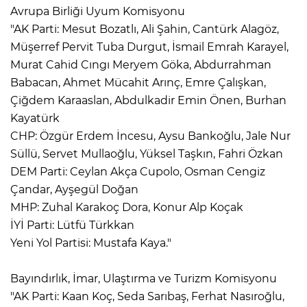
Avrupa Birliği Uyum Komisyonu
"AK Parti: Mesut Bozatlı, Ali Şahin, Cantürk Alagöz,
Müşerref Pervit Tuba Durgut, İsmail Emrah Karayel,
Murat Cahid Cıngı Meryem Göka, Abdurrahman
Babacan, Ahmet Mücahit Arınç, Emre Çalışkan,
Çiğdem Karaaslan, Abdulkadir Emin Önen, Burhan
Kayatürk
CHP: Özgür Erdem İncesu, Aysu Bankoğlu, Jale Nur
Süllü, Servet Mullaoğlu, Yüksel Taşkın, Fahri Özkan
DEM Parti: Ceylan Akça Cupolo, Osman Cengiz
Çandar, Ayşegül Doğan
MHP: Zuhal Karakoç Dora, Konur Alp Koçak
İYİ Parti: Lütfü Türkkan
Yeni Yol Partisi: Mustafa Kaya."
Bayındırlık, İmar, Ulaştırma ve Turizm Komisyonu
"AK Parti: Kaan Koç, Seda Sarıbaş, Ferhat Nasıroğlu,