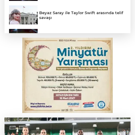
Beyaz Saray ile Taylor Swift arasında telif
savaşı
Bursa’da drift atan sürücüye ceza yağdı
Bursa'da korkutan kazada 4 yaralı
Feci kaza yaşlı çifti hayattan kopardı
Yükseköğretim Kanununda değişiklik
Resmi Gazete'de