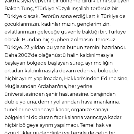
yakmasıyla yepyeni bir döneme girdiklerini söyleyen
Bakan Tunç, "Türkiye Yüzyılı inşallah terörsüz bir
Türkiye olacak. Terörün sona erdiği, artık Türkiye'de
çocuklarımızın, kadınlarımızın, gençlerimizin,
evlatlarımızın geleceğe güvenle baktığı bir, Türkiye
olacak. Bundan hiç şüpheniz olmasın. Terörsüz
Türkiye. 23 yıldan bu yana bunun zemini hazırlandı.
Daha 2002'de olağanüstü halin kaldırılmasıyla
başlayan bölgede başlayan süreç, ayrımcılığın
ortadan kaldırılmasıyla devam eden ve bölgede
hiçbir ayrım yapılmadan, Hakkari'sinden Edirne'sine,
Muğla'sından Ardahan'ına, her yerine
üniversitesinden şehir hastanesine, barajından
duble yoluna, demir yollarından havalimanlarına,
tünellerine varıncaya kadar, organize sanayi
bölgelerini dolduran fabrikalarına varıncaya kadar,
hiçbir bölgeye ayrım yapılmadı. Temel hak ve
özgürlükler güçlendirildi ve terörle de çetin bir