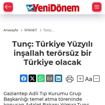
Zİ
Anasayfa
SİYASET
Tunç:
Türkiye
Yüzyılı
Tunç: Türkiye Yüzyılı
inşallah
terörsüz
bir
inşallah terörsüz bir
Türkiye
olacak
Türkiye olacak
Gaziantep Adli Tıp Kurumu Grup
Başkanlığı temel atma töreninde
konuşan Adalet Bakanı Yılmaz Tunç,