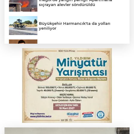
sıçrayan alevler söndürüldü
Büyükşehir Harmancık'ta da yolları
yeniliyor
Elektrik akımına kapılan işçi hayatını
kaybetti
İş makinesinin camına kafasını çarpan
operatör yaralandı
Babasını ziyarete giderken kazada
hayatını kaybetti
İnegöl'de orman yangını; Havadan ve
karadan müdahale başlatıldı