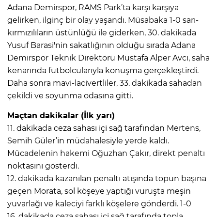
Adana Demirspor, RAMS Park’ta karşı karşıya
gelirken, ilginç bir olay yaşandı. Müsabaka 1-0 sarı-
kırmızılıların üstünlüğü ile giderken, 30. dakikada
Yusuf Barasi'nin sakatlığının olduğu sırada Adana
Demirspor Teknik Direktörü Mustafa Alper Avcı, saha
kenarında futbolcularıyla konuşma gerçekleştirdi.
Daha sonra mavi-lacivertliler, 33. dakikada sahadan
çekildi ve soyunma odasına gitti.
Maçtan dakikalar (İlk yarı)
11. dakikada ceza sahası içi sağ tarafından Mertens,
Semih Güler’in müdahalesiyle yerde kaldı.
Mücadelenin hakemi Oğuzhan Çakır, direkt penaltı
noktasını gösterdi.
12. dakikada kazanılan penaltı atışında topun başına
geçen Morata, sol köşeye yaptığı vuruşta meşin
yuvarlağı ve kaleciyi farklı köşelere gönderdi. 1-0
16. dakikada ceza sahası içi sağ tarafında topla