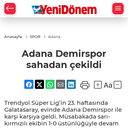
Zİ
Anasayfa
SPOR
Adana
Demirspor
sahadan
Adana Demirspor
çekildi
sahadan çekildi
Trendyol Süper Lig’in 23. haftasında
Galatasaray, evinde Adana Demirspor ile
karşı karşıya geldi. Müsabakada sarı-
kırmızılı ekibin 1-0 üstünlüğüyle devam