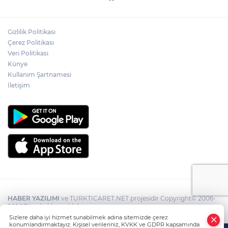
Gizlilik Politikası
Çerez Politikası
Veri Politikası
Künye
Kullanım Şartnamesi
İletişim
HABER YAZILIMI
ve TURKTICARET.NET projesidir Copyright© 2006-
2026 Tüm hakları saklıdır.
Sizlere daha iyi hizmet sunabilmek adına sitemizde çerez
konumlandırmaktayız. Kişisel verileriniz, KVKK ve GDPR kapsamında