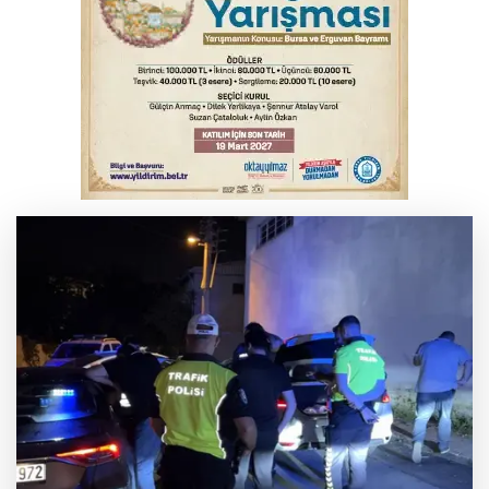
TOFAŞ Basketbol'da sağlık kontrolleri
başladı
Bursa’da bugün hava nasıl olacak?
Osmangazi’de iş arayanlara destek