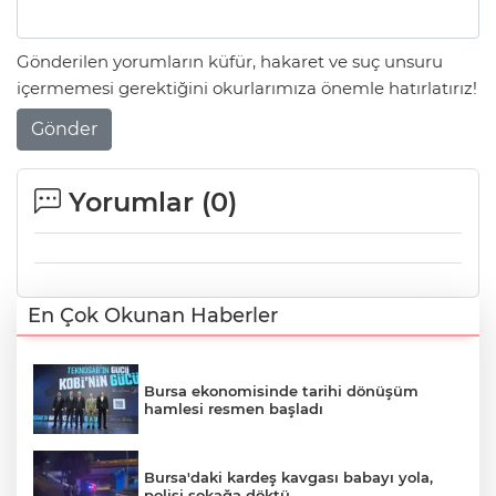
Gönderilen yorumların küfür, hakaret ve suç unsuru
içermemesi gerektiğini okurlarımıza önemle hatırlatırız!
Gönder
Yorumlar (
0
)
En Çok Okunan Haberler
Bursa ekonomisinde tarihi dönüşüm
hamlesi resmen başladı
Bursa'daki kardeş kavgası babayı yola,
polisi sokağa döktü