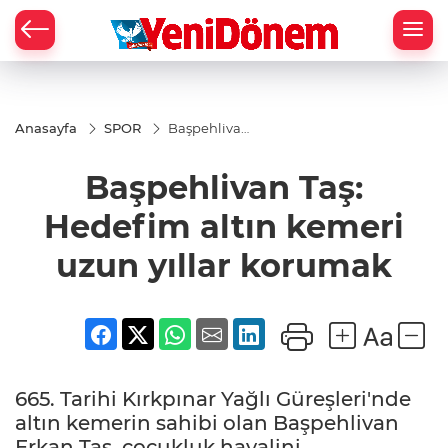
Zİ
Anasayfa
SPOR
Başpehlivan
Taş:
Hedefim
Başpehlivan Taş:
altın kemeri
uzun yıllar
korumak
Hedefim altın kemeri
uzun yıllar korumak
665. Tarihi Kırkpınar Yağlı Güreşleri'nde
altın kemerin sahibi olan Başpehlivan
Erkan Taş, çocukluk hayalini