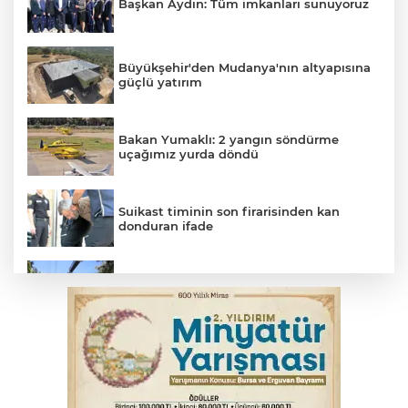
Başkan Aydın: Tüm imkanları sunuyoruz
Büyükşehir'den Mudanya'nın altyapısına
güçlü yatırım
Bakan Yumaklı: 2 yangın söndürme
uçağımız yurda döndü
Suikast timinin son firarisinden kan
donduran ifade
Osmangazi’de yeşil alanlar titizlikle
korunuyor
Bursa'da alkollü sürücü mahalleyi savaş
alanına çevirdi