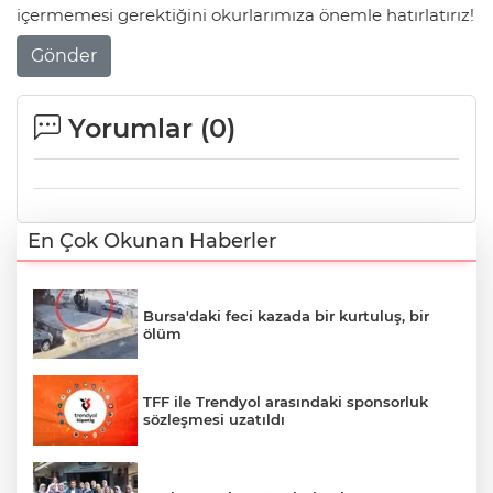
içermemesi gerektiğini okurlarımıza önemle hatırlatırız!
Gönder
Yorumlar (
0
)
En Çok Okunan Haberler
Bursa'daki feci kazada bir kurtuluş, bir
ölüm
TFF ile Trendyol arasındaki sponsorluk
sözleşmesi uzatıldı