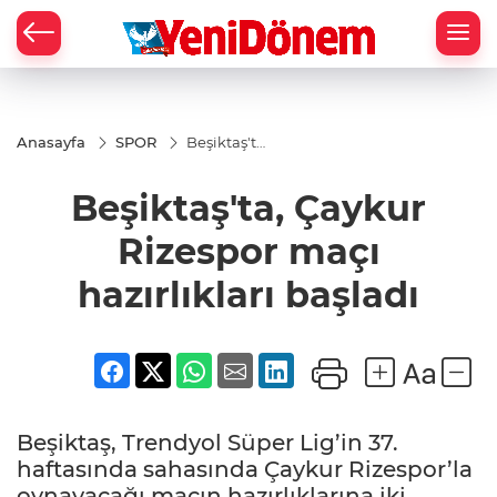
Zİ
Anasayfa
SPOR
Beşiktaş'ta,
Çaykur
Rizespor
Beşiktaş'ta, Çaykur
maçı
hazırlıkları
başladı
Rizespor maçı
hazırlıkları başladı
Beşiktaş, Trendyol Süper Lig’in 37.
haftasında sahasında Çaykur Rizespor’la
oynayacağı maçın hazırlıklarına iki