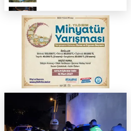
Yargıtay’dan primle çalışanlara müjde
TOFAŞ Basketbol'da sağlık kontrolleri
başladı
Bursa’da bugün hava nasıl olacak?
Osmangazi’de iş arayanlara destek