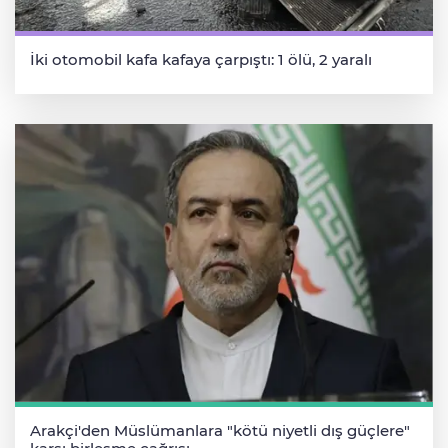
İki otomobil kafa kafaya çarpıştı: 1 ölü, 2 yaralı
Arakçi'den Müslümanlara "kötü niyetli dış güçlere"