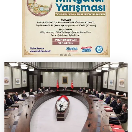
Bursa'da alkollü sürücü mahalleyi savaş
alanına çevirdi
Serbest piyasada altın fiyatları...
Serbest piyasada döviz fiyatları