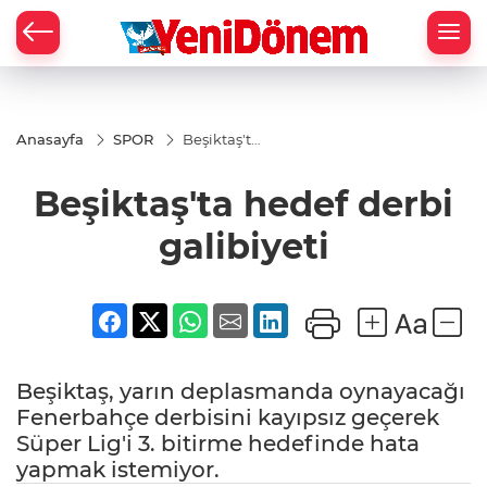
Zİ
Anasayfa
SPOR
Beşiktaş'ta
hedef
derbi
Beşiktaş'ta hedef derbi
galibiyeti
galibiyeti
Beşiktaş, yarın deplasmanda oynayacağı
Fenerbahçe derbisini kayıpsız geçerek
Süper Lig'i 3. bitirme hedefinde hata
yapmak istemiyor.