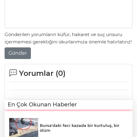
Gönderilen yorumların küfür, hakaret ve suç unsuru
içermemesi gerektiğini okurlarımıza önemle hatırlatırız!
Gönder
Yorumlar (
0
)
En Çok Okunan Haberler
Bursa'daki feci kazada bir kurtuluş, bir
ölüm