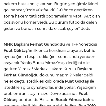
hakem hatalarını çıkartsın. Bugün yediğimiz ikinci
gol bence yüzde yüz fauldü. 1-0 önce geçtikten
sonra hakem tatlı tatlı doğramalarını yaptı. Aut olan
pozisyonu korner verdi. Bu durum futbolda gelen
giden ve bundan sonra da olacak şeyler" dedi.
MHK
Başkanı
Ferhat Gündoğdu
ve TFF Yöneticisi
Fuat Göktaş’ın
ilk önce kendisini arayarak
bahis
oynadığının tespit edildiğini, sonrasında yeniden
arayarak ‘Yanlış Burak Yılmaz’mış’ dediğini dile
getiren Yılmaz, "Merkez Hakem Kurulu Başkanı
Ferhat Gündoğdu
dokunulmaz mı? Neler geldi
neler geçti. İstedikleri gibi orada
Fuat Göktaş
ile
istedikleri gibi oynatıyorlar, indiriyorlar. Yaşadığım
problemi anlatayım size Devre arasında
Fuat
Göktaş
beni aradı. 'Bir tane
Burak Yılmaz
bahis
oynamış' dedi. 'Ne diyorsun abi' dedim. 'Ben 2010-