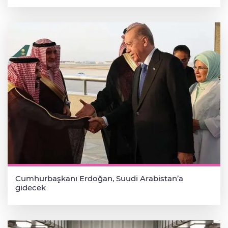
Cumhurbaşkanı Erdoğan, Suudi Arabistan’a
gidecek