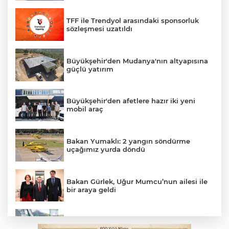
TFF ile Trendyol arasındaki sponsorluk
sözleşmesi uzatıldı
Büyükşehir'den Mudanya'nın altyapısına
güçlü yatırım
Büyükşehir'den afetlere hazır iki yeni
mobil araç
Bakan Yumaklı: 2 yangın söndürme
uçağımız yurda döndü
Bakan Gürlek, Uğur Mumcu’nun ailesi ile
bir araya geldi
Benzine dev indirim! Pompaya fiyatlarına