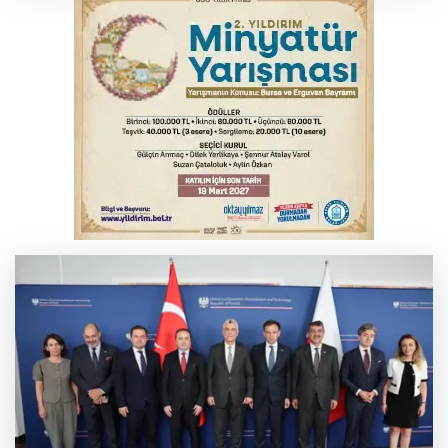
yansıyacak mı?
YENİ Parti Genel Başkanı Özel'den
Çerçeve Yasa yorumu
Serbest piyasada döviz fiyatları
Serbest piyasada altın fiyatları...