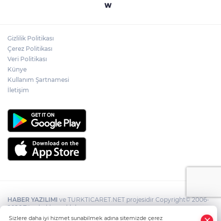
Gizlilik Politikası
Çerez Politikası
Veri Politikası
Künye
Kullanım Şartnamesi
İletişim
HABER YAZILIMI
ve TURKTICARET.NET projesidir Copyright© 2006-
2026 Tüm hakları saklıdır.
Sizlere daha iyi hizmet sunabilmek adına sitemizde çerez