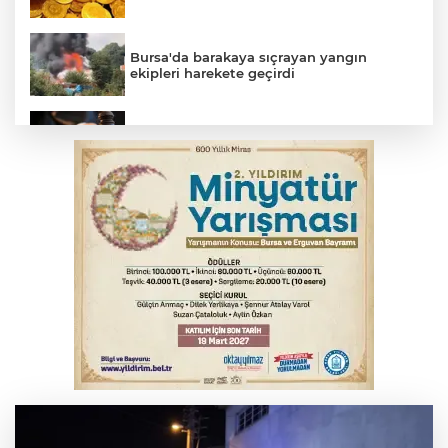
Bursa'da barakaya sıçrayan yangın
ekipleri harekete geçirdi
Yargıtay’dan primle çalışanlara müjde
TOFAŞ Basketbol'da sağlık kontrolleri
başladı
Bursa’da bugün hava nasıl olacak?
Osmangazi’de iş arayanlara destek