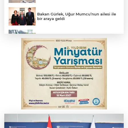
Bakan Gürlek, Uğur Mumcu’nun ailesi ile
bir araya geldi
Benzine dev indirim! Pompaya fiyatlarına
yansıyacak mı?
YENİ Parti Genel Başkanı Özel'den
Çerçeve Yasa yorumu
Serbest piyasada döviz fiyatları
Serbest piyasada altın fiyatları...