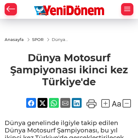
Zİ
Anasayfa
SPOR
Dünya
Motosurf
Şampiyonası
Dünya Motosurf
ikinci kez
Türkiye'de
Şampiyonası ikinci kez
Türkiye'de
Dünya genelinde ilgiyle takip edilen
Dünya Motosurf Şampiyonası, bu yıl
ikinci kez Türkiye'de gerçekleştirilecek.