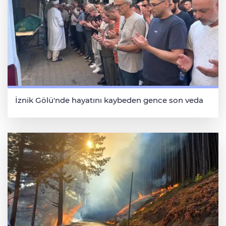
İznik Gölü'nde hayatını kaybeden gence son veda