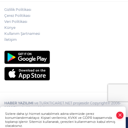
Gizlilik Politikası
Çerez Politikası
Veri Politikası
Künye
Kullanım Şartnamesi
İletişim
HABER YAZILIMI
ve TURKTICARET.NET projesidir Copyright© 2006-
2026 Tüm hakları saklıdır.
Sizlere daha iyi hizmet sunabilmek adına sitemizde çerez
konumlandırmaktayız. Kişisel verileriniz, KVKK ve GDPR kapsamında
toplanıp işlenir. Sitemizi kullanarak, çerezleri kullanmamızı kabul etmiş
olacaksınız.