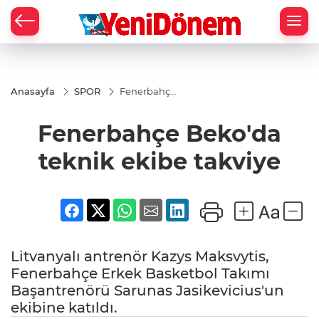
Zİ
Anasayfa
SPOR
Fenerbahçe
Beko'da
teknik
Fenerbahçe Beko'da
ekibe
takviye
teknik ekibe takviye
Litvanyalı antrenör Kazys Maksvytis,
Fenerbahçe Erkek Basketbol Takımı
Başantrenörü Sarunas Jasikevicius'un
ekibine katıldı.