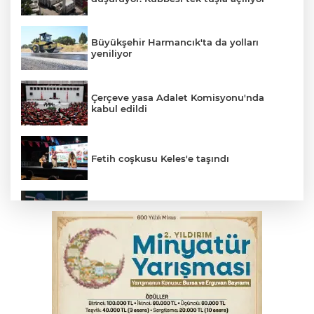
Büyükşehir Harmancık'ta da yolları
yeniliyor
Çerçeve yasa Adalet Komisyonu'nda
kabul edildi
Fetih coşkusu Keles'e taşındı
Bursa’da yasa dışı bahis operasyonu: 3
kişi tutuklandı
İnegöl’de yangın paniği! Apartmana
sıçrayan alevler söndürüldü