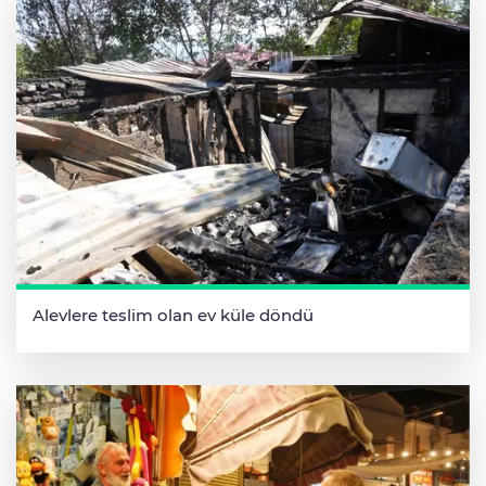
Alevlere teslim olan ev küle döndü