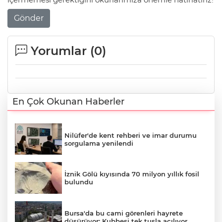
Gönder
Yorumlar (
0
)
En Çok Okunan Haberler
Nilüfer'de kent rehberi ve imar durumu
sorgulama yenilendi
İznik Gölü kıyısında 70 milyon yıllık fosil
bulundu
Bursa'da bu cami görenleri hayrete
düşürüyor: Kubbesi tek tuşla açılıyor