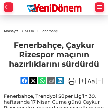
Zİ
Anasayfa
SPOR
Fenerbahçe,
Çaykur
Rizespor
Fenerbahçe, Çaykur
maçının
hazırlıklarını
sürdürdü
Rizespor maçının
hazırlıklarını sürdürdü
Fenerbahçe, Trendyol Süper Lig’in 30.
haftasında 17 Nisan Cuma günü Çaykur
Rizespor ile sahasında oynayacağı maçın