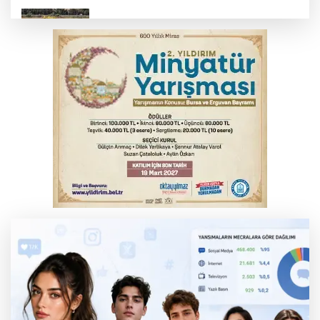
Bakan Yumaklı: 2 yangın söndürme
uçağımız yurda döndü
Osmangazi’de yeşil alanlar titizlikle
korunuyor
Bursa'da kontrolden çıkan araç orta
refüje çıktı
Bursa'da tavuk çiftliğinde yangın