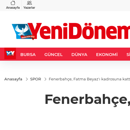
VND
GAU/TRY
3
%-0,22
0,0018
%0,27
6.567,55
%1,15
Anasayfa
Yazarlar
BURSA
GÜNCEL
DÜNYA
EKONOMİ
S
Anasayfa
SPOR
Fenerbahçe, Fatma Beyaz'ı kadrosuna katt
Fenerbahçe,