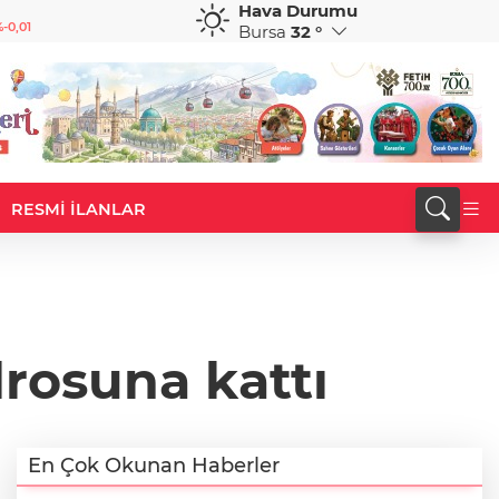
Hava Durumu
GBP
CHF
-0,01
64,2050
%0,08
58,6959
%0,23
Bursa
32 °
RESMİ İLANLAR
rosuna kattı
En Çok Okunan Haberler