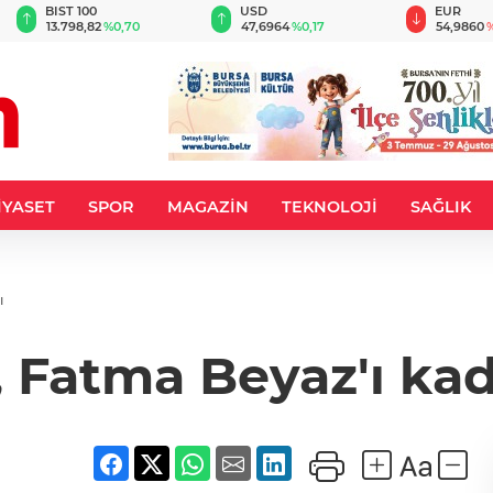
BIST 100
USD
EUR
13.798,82
%0,70
47,6964
%0,17
54,9860
%
İYASET
SPOR
MAGAZİN
TEKNOLOJİ
SAĞLIK
ı
 Fatma Beyaz'ı kad