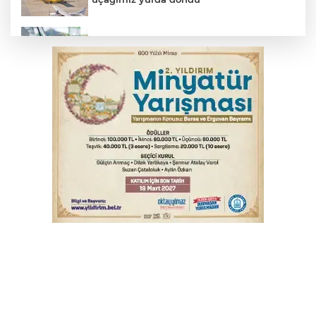
Benzine dev indirim! Pompaya fiyatlarına
yansıyacak mı?
Serbest piyasada döviz fiyatları
Bursa'da alkollü sürücü mahalleyi savaş
alanına çevirdi
Osmangazi’de kaldırım işgaline geçit yok