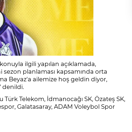
 konuyla ilgili yapılan açıklamada,
ni sezon planlaması kapsamında orta
a Beyaz'a ailemize hoş geldin diyor,
 denildi.
du Türk Telekom, İdmanocağı SK, Özateş SK,
yespor, Galatasaray, ADAM Voleybol Spor