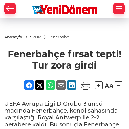
Zİ
Anasayfa
SPOR
Fenerbahçe
fırsat tepti!
Tur zora
Fenerbahçe fırsat tepti!
girdi
Tur zora girdi
UEFA Avrupa Ligi D Grubu 3'üncü
maçında Fenerbahçe, kendi sahasında
karşılaştığı Royal Antwerp ile 2-2
berabere kaldı. Bu sonuçla Fenerbahçe