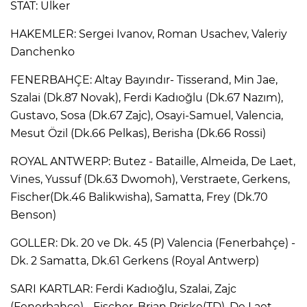
STAT: Ülker
HAKEMLER: Sergei Ivanov, Roman Usachev, Valeriy
Danchenko
FENERBAHÇE: Altay Bayındır- Tisserand, Min Jae,
Szalai (Dk.87 Novak), Ferdi Kadıoğlu (Dk.67 Nazım),
Gustavo, Sosa (Dk.67 Zajc), Osayi-Samuel, Valencia,
Mesut Özil (Dk.66 Pelkas), Berisha (Dk.66 Rossi)
ROYAL ANTWERP: Butez - Bataille, Almeida, De Laet,
Vines, Yussuf (Dk.63 Dwomoh), Verstraete, Gerkens,
Fischer(Dk.46 Balikwisha), Samatta, Frey (Dk.70
Benson)
GOLLER: Dk. 20 ve Dk. 45 (P) Valencia (Fenerbahçe) -
Dk. 2 Samatta, Dk.61 Gerkens (Royal Antwerp)
SARI KARTLAR: Ferdi Kadıoğlu, Szalai, Zajc
(Fenerbahçe) - Fischer, Brian Priske(TD), De Laet,