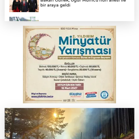
bir araya geldi
Benzine dev indirim! Pompaya fiyatlarına
yansıyacak mı?
Serbest piyasada döviz fiyatları
Serbest piyasada altın fiyatları...
YENİ Parti Genel Başkanı Özel'den
Çerçeve Yasa yorumu