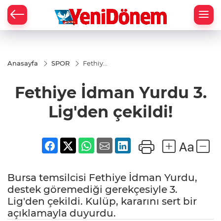
Zİ
Anasayfa
SPOR
Fethiye
İdman
Yurdu
Fethiye İdman Yurdu 3.
3.
Lig'den
çekildi!
Lig'den çekildi!
Bursa temsilcisi Fethiye İdman Yurdu,
destek göremediği gerekçesiyle 3.
Lig'den çekildi. Kulüp, kararını sert bir
açıklamayla duyurdu.