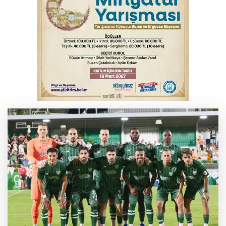
Bursa'da korkutan kazada 4 yaralı
Feci kaza yaşlı çifti hayattan kopardı
Yükseköğretim Kanununda değişiklik
Resmi Gazete'de