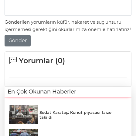
Gönderilen yorumların küfür, hakaret ve suç unsuru
içermemesi gerektiğini okurlarımıza önemle hatırlatırız!
Gönder
Yorumlar (
0
)
En Çok Okunan Haberler
Sedat Karataş: Konut piyasası faize
takıldı