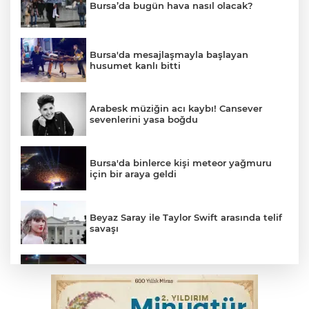
Bursa’da bugün hava nasıl olacak?
Bursa'da mesajlaşmayla başlayan
husumet kanlı bitti
Arabesk müziğin acı kaybı! Cansever
sevenlerini yasa boğdu
Bursa'da binlerce kişi meteor yağmuru
için bir araya geldi
Beyaz Saray ile Taylor Swift arasında telif
savaşı
Bursa’da drift atan sürücüye ceza yağdı