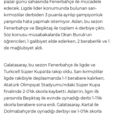
pazar günü sahasında Fenerbahçe ile mücadele
edecek. Ligde lider konumunda bulunan sarı-
kırmızılılar derbiden 3 puanla ayrılıp şampiyonluk
yarışında hata yapmak istemiyor. Aslan, bu sezon
Fenerbahçe ve Beşiktaş ile toplam 4 derbiye çıktı.
Söz konusu müsabakalarda Okan Buruk'un
öğrencileri, 1 galibiyet elde ederken, 2 beraberlik ve 1
de mağlubiyet aldı.
Galatasaray, bu sezon Fenerbahçe ile ligde ve
Turkcell Süper Kupa'da rakip oldu. Sarı-kırmızılılar
ligde rakibiyle deplasmanda 1-1 berabere kalırken,
Atatürk Olimpiyat Stadyumu'ndaki Süper Kupa
finalinde 2-0'lık skorla kaybetti. Aslan'ın, ligin ilk
yarısında Beşiktaş ile evinde oynadığı derbi 1-1'lik
skorla berabere sona erdi. Galatasaray, Kartal ile
Dolmabahçe'de oynadığı derbiyi ise 1-0'lık skorla