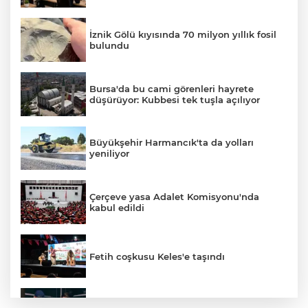
İznik Gölü kıyısında 70 milyon yıllık fosil
bulundu
Bursa'da bu cami görenleri hayrete
düşürüyor: Kubbesi tek tuşla açılıyor
Büyükşehir Harmancık'ta da yolları
yeniliyor
Çerçeve yasa Adalet Komisyonu'nda
kabul edildi
Fetih coşkusu Keles'e taşındı
Bursa’da yasa dışı bahis operasyonu: 3