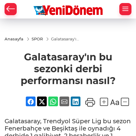
Zİ
Anasayfa
SPOR
Galatasaray'ın
bu sezonki
derbi
Galatasaray'ın bu
performansı
nasıl?
sezonki derbi
performansı nasıl?
Galatasaray, Trendyol Süper Lig bu sezon
Fenerbahçe ve Beşiktaş ile oynadığı 4
derbide 1 galibiyet, 2 beraberlik ve 1