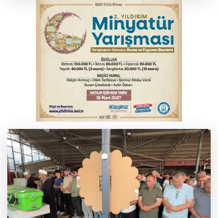
kişi tutuklandı
İnegöl’de yangın paniği! Apartmana
sıçrayan alevler söndürüldü
Elektrik akımına kapılan işçi hayatını
kaybetti
Serbest piyasada döviz fiyatları