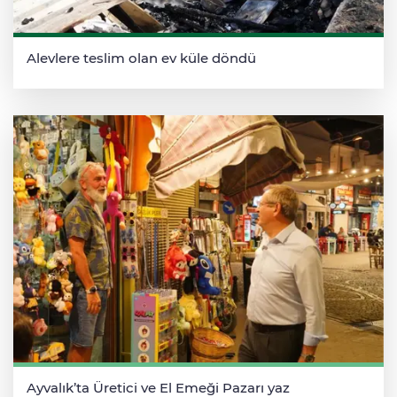
Alevlere teslim olan ev küle döndü
Ayvalık’ta Üretici ve El Emeği Pazarı yaz