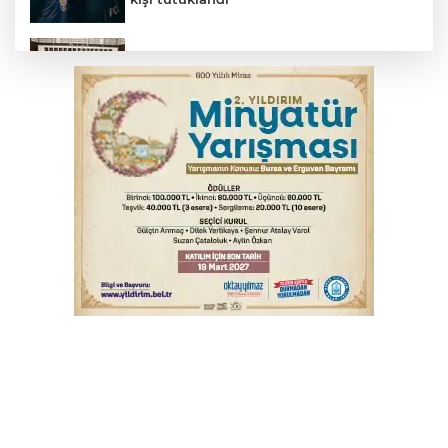
Çerçeve yasa görüşmeleri başladı
Trabzonspor'da Folcarelli ameliyat oldu
Tarihi eser kaçakçısı Bursa'da sert kayaya
çarptı
Erdoğan, Suudi Arabistan'dan ayrıldı