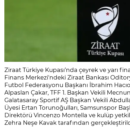
Ziraat Türkiye Kupası’nda çeyrek ve yarı fin
Finans Merkezi'ndeki Ziraat Bankası Oditor
Futbol Federasyonu Başkanı İbrahim Hacı
Alpaslan Çakar, TFF 1. Başkan Vekili Mecnu
Galatasaray Sportif AŞ Başkan Vekili Abdu
Üyesi Ertan Torunoğulları, Samsunspor Başka
Direktörü Vincenzo Montella ve kulüp yetkilil
Zehra Neşe Kavak tarafından gerçekleştirild