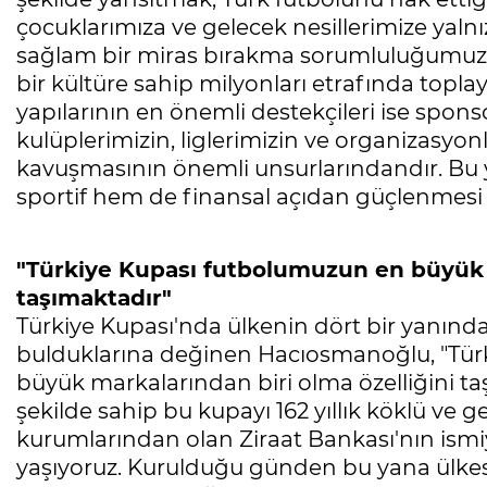
çocuklarımıza ve gelecek nesillerimize yalnız
sağlam bir miras bırakma sorumluluğumuz v
bir kültüre sahip milyonları etrafında topl
yapılarının en önemli destekçileri ise sponso
kulüplerimizin, liglerimizin ve organizasyon
kavuşmasının önemli unsurlarındandır. Bu
sportif hem de finansal açıdan güçlenmesi 
"Türkiye Kupası futbolumuzun en büyük m
taşımaktadır"
Türkiye Kupası'nda ülkenin dört bir yanınd
bulduklarına değinen Hacıosmanoğlu, "Türk
büyük markalarından biri olma özelliğini ta
şekilde sahip bu kupayı 162 yıllık köklü ve
kurumlarından olan Ziraat Bankası'nın ism
yaşıyoruz. Kurulduğu günden bu yana ülkesi