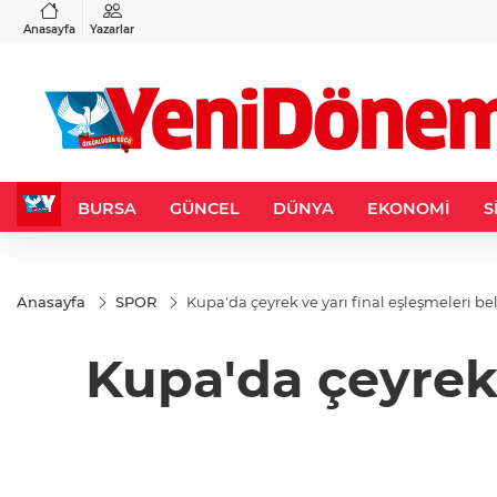
VND
GAU/TRY
3
%-0,22
0,0018
%0,32
6.660,55
%2,59
Anasayfa
Yazarlar
BURSA
GÜNCEL
DÜNYA
EKONOMİ
S
Anasayfa
SPOR
Kupa'da çeyrek ve yarı final eşleşmeleri bel
Kupa'da çeyrek 