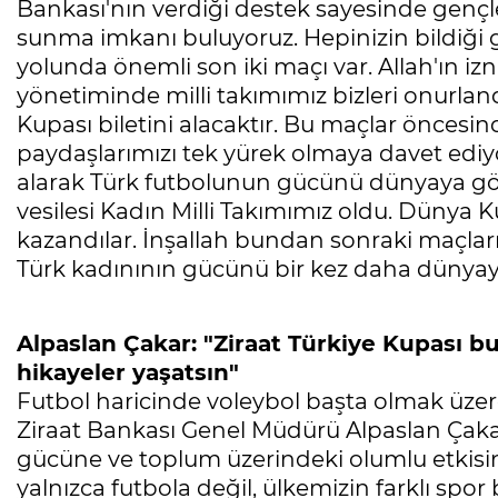
Bankası'nın verdiği destek sayesinde gençl
sunma imkanı buluyoruz. Hepinizin bildiği g
yolunda önemli son iki maçı var. Allah'ın iz
yönetiminde milli takımımız bizleri onurlan
Kupası biletini alacaktır. Bu maçlar öncesin
paydaşlarımızı tek yürek olmaya davet ediyo
alarak Türk futbolunun gücünü dünyaya göst
vesilesi Kadın Milli Takımımız oldu. Dünya 
kazandılar. İnşallah bundan sonraki maçları 
Türk kadınının gücünü bir kez daha dünyaya 
Alpaslan Çakar: "Ziraat Türkiye Kupası b
hikayeler yaşatsın"
Futbol haricinde voleybol başta olmak üzere
Ziraat Bankası Genel Müdürü Alpaslan Çakar,
gücüne ve toplum üzerindeki olumlu etkisin
yalnızca futbola değil, ülkemizin farklı sp