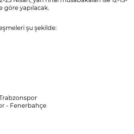
-23 Nisan, yarı final müsabakaları ise 12-13-
e göre yapılacak.
leşmeleri şu şekilde:
- Trabzonspor
or - Fenerbahçe