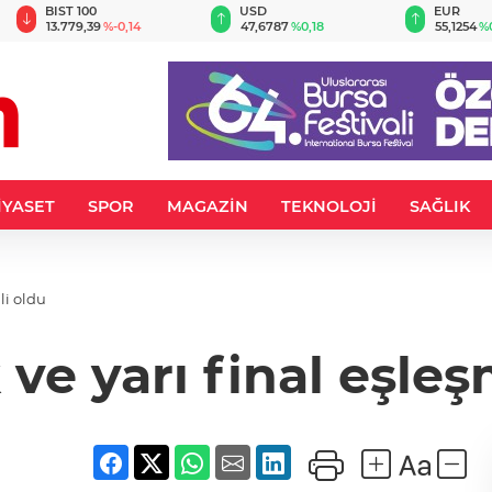
BIST 100
USD
EUR
13.779,39
%-0,14
47,6787
%0,18
55,1254
%
İYASET
SPOR
MAGAZİN
TEKNOLOJİ
SAĞLIK
li oldu
ve yarı final eşleşm