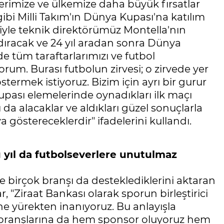
erimize ve ülkemize daha büyük fırsatlar
ibi Milli Takım'ın Dünya Kupası'na katılım
niyle teknik direktörümüz Montella'nın
dıracak ve 24 yıl aradan sonra Dünya
de tüm taraftarlarımızı ve futbol
rum. Burası futbolun zirvesi; o zirvede yer
ermek istiyoruz. Bizim için ayrı bir gurur
Kupası elemelerinde oynadıkları ilk maçı
da alacaklar ve aldıkları güzel sonuçlarla
göstereceklerdir" ifadelerini kullandı.
u yıl da futbolseverlere unutulmaz
 birçok branşı da desteklediklerini aktaran
 "Ziraat Bankası olarak sporun birleştirici
e yürekten inanıyoruz. Bu anlayışla
or branşlarına da hem sponsor oluyoruz hem