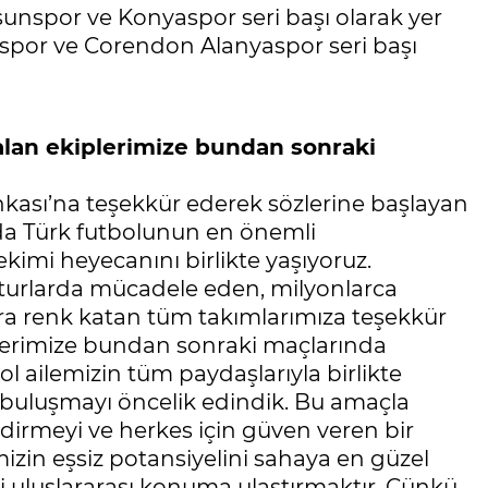
unspor ve Konyaspor seri başı olarak yer
onspor ve Corendon Alanyaspor seri başı
alan ekiplerimize bundan sonraki
nkası’na teşekkür ederek sözlerine başlayan
a Türk futbolunun en önemli
kimi heyecanını birlikte yaşıyoruz.
turlarda mücadele eden, milyonlarca
tura renk katan tüm takımlarımıza teşekkür
lerimize bundan sonraki maçlarında
ol ailemizin tüm paydaşlarıyla birlikte
 buluşmayı öncelik edindik. Bu amaçla
dirmeyi ve herkes için güven veren bir
izin eşsiz potansiyelini sahaya en güzel
i uluslararası konuma ulaştırmaktır. Çünkü