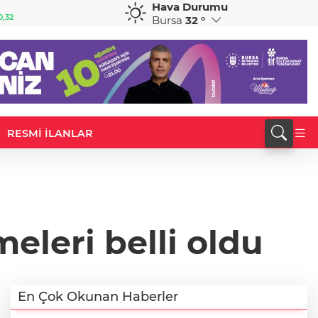
Hava Durumu
GBP
CHF
0,32
64,3468
%0,38
59,0083
%0,82
Bursa
32 °
RESMİ İLANLAR
eleri belli oldu
En Çok Okunan Haberler