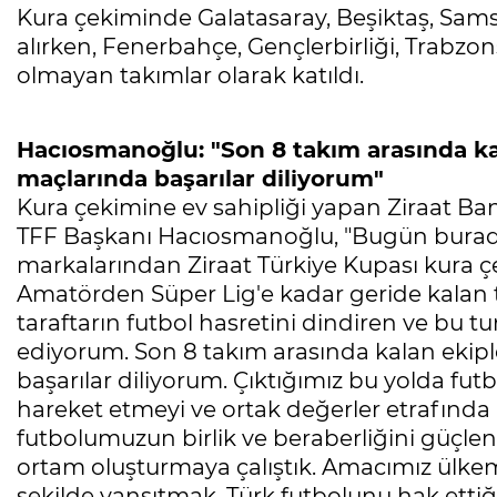
Kura çekiminde Galatasaray, Beşiktaş, Sams
alırken, Fenerbahçe, Gençlerbirliği, Trabz
olmayan takımlar olarak katıldı.
Hacıosmanoğlu: "Son 8 takım arasında k
maçlarında başarılar diliyorum"
Kura çekimine ev sahipliği yapan Ziraat Ba
TFF Başkanı Hacıosmanoğlu, "Bugün burad
markalarından Ziraat Türkiye Kupası kura çe
Amatörden Süper Lig'e kadar geride kalan 
taraftarın futbol hasretini dindiren ve bu 
ediyorum. Son 8 takım arasında kalan ekip
başarılar diliyorum. Çıktığımız bu yolda futb
hareket etmeyi ve ortak değerler etrafında
futbolumuzun birlik ve beraberliğini güçlen
ortam oluşturmaya çalıştık. Amacımız ülkem
şekilde yansıtmak, Türk futbolunu hak ettiğ