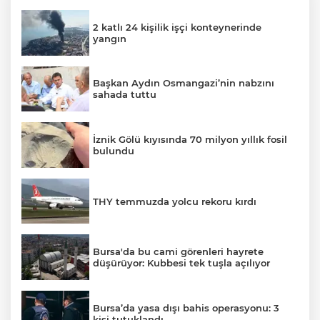
2 katlı 24 kişilik işçi konteynerinde
yangın
Başkan Aydın Osmangazi’nin nabzını
sahada tuttu
İznik Gölü kıyısında 70 milyon yıllık fosil
bulundu
THY temmuzda yolcu rekoru kırdı
Bursa'da bu cami görenleri hayrete
düşürüyor: Kubbesi tek tuşla açılıyor
Bursa’da yasa dışı bahis operasyonu: 3
kişi tutuklandı