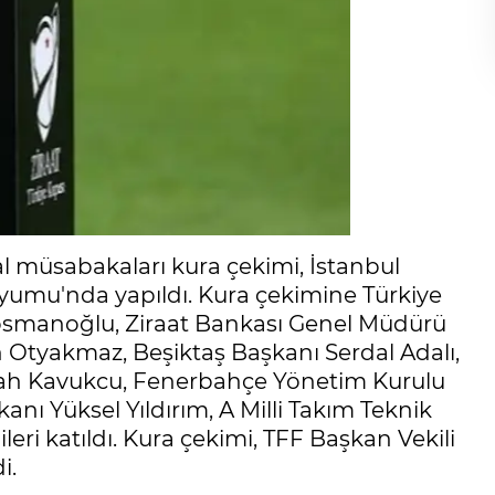
al müsabakaları kura çekimi, İstanbul
yumu'nda yapıldı. Kura çekimine Türkiye
osmanoğlu, Ziraat Bankası Genel Müdürü
n Otyakmaz, Beşiktaş Başkanı Serdal Adalı,
llah Kavukcu, Fenerbahçe Yönetim Kurulu
nı Yüksel Yıldırım, A Milli Takım Teknik
eri katıldı. Kura çekimi, TFF Başkan Vekili
i.