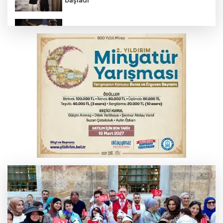
Yargıtay’dan primle çalışanlara müjde
Polisin 'dur' ihtarına uymadı, ceza
duvarına tosladı
Bursa'da yolcu otobüsünün çarptığı
kadın ağır yaralandı
2 katlı 24 kişilik işçi konteynerinde
yangın