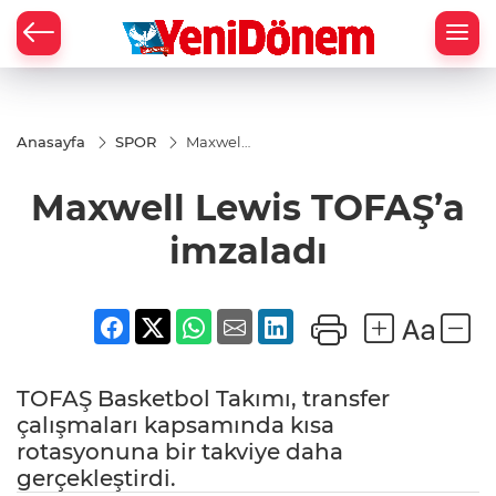
Zİ
Anasayfa
SPOR
Maxwell
Lewis
TOFAŞ’a
Maxwell Lewis TOFAŞ’a
imzaladı
imzaladı
TOFAŞ Basketbol Takımı, transfer
çalışmaları kapsamında kısa
rotasyonuna bir takviye daha
gerçekleştirdi.