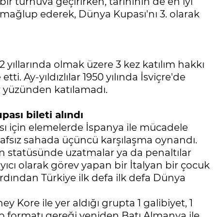
 bir turnuva geçirirken, tarihinin de en iyi
yi mağlup ederek, Dünya Kupası'nı 3. olarak
2 yıllarında olmak üzere 3 kez katılım hakkı
ti. Ay-yıldızlılar 1950 yılında İsviçre'de
ar yüzünden katılamadı.
ası bileti alındı
pası için elemelerde İspanya ile mücadele
tarafsız sahada üçüncü karşılaşma oynandı.
 statüsünde uzatmalar ya da penaltılar
yıcı olarak görev yapan bir İtalyan bir çocuk
dından Türkiye ilk defa ilk defa Dünya
y Kore ile yer aldığı grupta 1 galibiyet, 1
 formatı gereği yeniden Batı Almanya ile