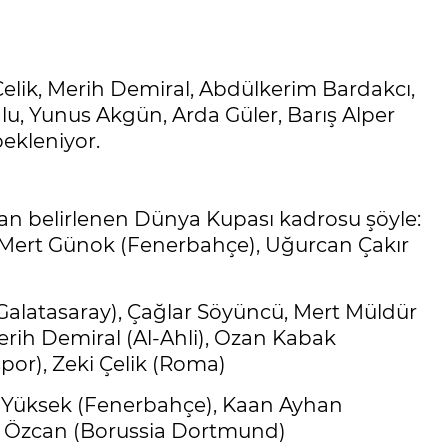
 Çelik, Merih Demiral, Abdülkerim Bardakcı,
lu, Yunus Akgün, Arda Güler, Barış Alper
bekleniyor.
an belirlenen Dünya Kupası kadrosu şöyle:
, Mert Günok (Fenerbahçe), Uğurcan Çakır
Galatasaray), Çağlar Söyüncü, Mert Müldür
erih Demiral (Al-Ahli), Ozan Kabak
or), Zeki Çelik (Roma)
il Yüksek (Fenerbahçe), Kaan Ayhan
ih Özcan (Borussia Dortmund)