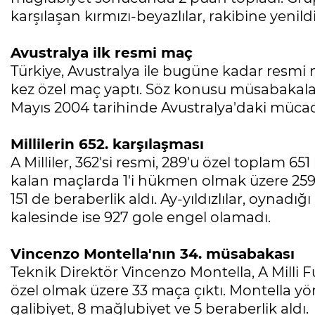
karşılaşan kırmızı-beyazlılar, rakibine yenild
Avustralya ilk resmi maç
Türkiye, Avustralya ile bugüne kadar resmi 
kez özel maç yaptı. Söz konusu müsabakalard
Mayıs 2004 tarihinde Avustralya'daki mücadele
Millilerin 652. karşılaşması
A Milliler, 362'si resmi, 289'u özel toplam 651
kalan maçlarda 1'i hükmen olmak üzere 259 
151 de beraberlik aldı. Ay-yıldızlılar, oyna
kalesinde ise 927 gole engel olamadı.
Vincenzo Montella'nın 34. müsabakası
Teknik Direktör Vincenzo Montella, A Milli F
özel olmak üzere 33 maça çıktı. Montella yö
galibiyet, 8 mağlubiyet ve 5 beraberlik aldı.