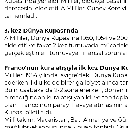
Kupası'nda yer aldı. Milliler, oldukça başarılı
derecesini elde etti. A Milliler, Güney Kore'
tamamladı.
3. kez Dünya Kupası'nda
A Milliler, Dünya Kupası'na 1950, 1954 ve 200
elde etti ve fakat 2 kez turnuvada mücadele et
gerçekleştirilen turnuvaya finansal sorunl
Franco'nun kura atışıyla ilk kez Dünya Kup
Milliler, 1954 yılında İsviçre'deki Dünya Ku
ederken, iki ülke de birer galibiyet alınca 
Bu müsabaka da 2-2 sona ererken, dönemin
olmadığından kura atışı yapıldı ve top topla
olan Franco'nun parayı havaya atmasının ar
Kupası bileti aldı.
Milli takım, Macaristan, Batı Almanya ve Güne
mağlubiyet sonucunda 2 puan topladı. Grup