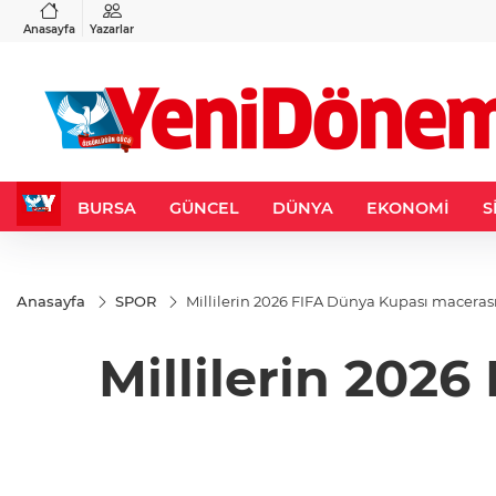
VND
GAU/TRY
3
%-0,22
0,0018
%0,32
6.660,55
%2,59
Anasayfa
Yazarlar
BURSA
GÜNCEL
DÜNYA
EKONOMİ
S
Anasayfa
SPOR
Millilerin 2026 FIFA Dünya Kupası maceras
Millilerin 202