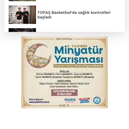
TOFAŞ Basketbol'da sağlık kontrolleri
başladı
Yargıtay’dan primle çalışanlara müjde
Polisin 'dur' ihtarına uymadı, ceza
duvarına tosladı
2 katlı 24 kişilik işçi konteynerinde
yangın
Bursa'da yolcu otobüsünün çarptığı
kadın ağır yaralandı