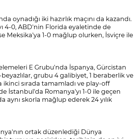
ında oynadığı iki hazırlık maçını da kazandı.
yı 4-0, ABD'nin Florida eyaletinde de
ise Meksika'ya 1-0 mağlup olurken, İsviçre ile
 elemeleri E Grubu'nda İspanya, Gürcistan
-beyazlılar, grubu 4 galibiyet, 1 beraberlik ve
 ikinci sırada tamamladı ve play-off
de İstanbul'da Romanya'yı 1-0 ile geçen
da aynı skorla mağlup ederek 24 yılık
ponya'nın ortak düzenlediği Dünya