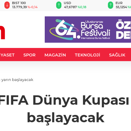
BIST 100
USD
EUR
13.779,39
%-0,14
47,6787
%0,18
55,1254
%
İYASET
SPOR
MAGAZİN
TEKNOLOJİ
SAĞLIK
ı yarın başlayacak
6 FIFA Dünya Kupası
başlayacak