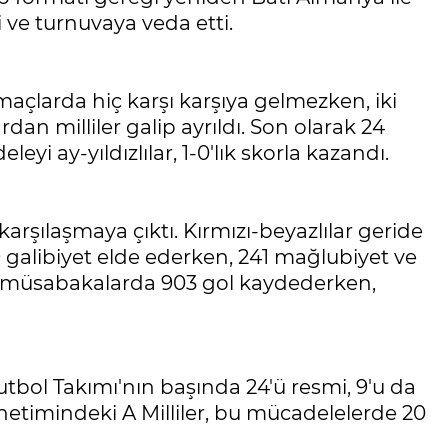
i ve turnuvaya veda etti.
maçlarda hiç karşı karşıya gelmezken, iki
an milliler galip ayrıldı. Son olarak 24
yi ay-yıldızlılar, 1-0'lık skorla kazandı.
 karşılaşmaya çıktı. Kırmızı-beyazlılar geride
galibiyet elde ederken, 241 mağlubiyet ve
dığı müsabakalarda 903 gol kaydederken,
utbol Takımı'nın başında 24'ü resmi, 9'u da
netimindeki A Milliler, bu mücadelelerde 20