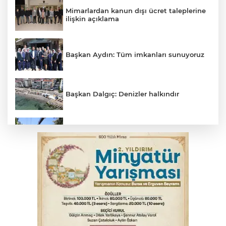
Mimarlardan kanun dışı ücret taleplerine
ilişkin açıklama
Başkan Aydın: Tüm imkanları sunuyoruz
Başkan Dalgıç: Denizler halkındır
Osmangazi’de yeşil alanlar titizlikle
korunuyor
Bursa'da akıma kapılan mühendis ağır
yaralandı
Bursa'da tavuk çiftliğinde yangın