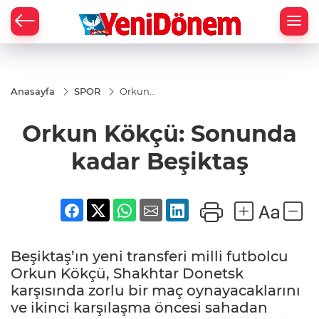
Zİ
Anasayfa
SPOR
Orkun
Kökçü:
Sonunda
Orkun Kökçü: Sonunda
kadar
Beşiktaş
kadar Beşiktaş
Beşiktaş’ın yeni transferi milli futbolcu
Orkun Kökçü, Shakhtar Donetsk
karşısında zorlu bir maç oynayacaklarını
ve ikinci karşılaşma öncesi sahadan