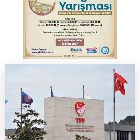
İznik Gölü kıyısında 70 milyon yıllık fosil
bulundu
Tarihi eser kaçakçısı Bursa'da sert kayaya
çarptı
THY temmuzda yolcu rekoru kırdı