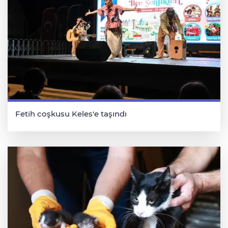
Fetih coşkusu Keles'e taşındı