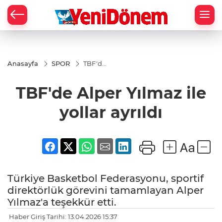
Zİ
Anasayfa
SPOR
TBF'de
Alper
Yılmaz
TBF'de Alper Yılmaz ile
ile
yollar
ayrıldı
yollar ayrıldı
Türkiye Basketbol Federasyonu, sportif
direktörlük görevini tamamlayan Alper
Yılmaz'a teşekkür etti.
Haber Giriş Tarihi: 13.04.2026 15:37