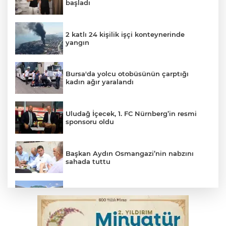
başladı
2 katlı 24 kişilik işçi konteynerinde
yangın
Bursa'da yolcu otobüsünün çarptığı
kadın ağır yaralandı
Uludağ İçecek, 1. FC Nürnberg’in resmi
sponsoru oldu
Başkan Aydın Osmangazi’nin nabzını
sahada tuttu
Erguvan Bayramı minyatür sanatıyla
geleceğe taşınacak