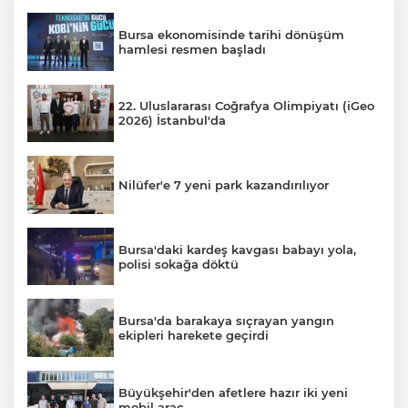
Bursa ekonomisinde tarihi dönüşüm
hamlesi resmen başladı
22. Uluslararası Coğrafya Olimpiyatı (iGeo
2026) İstanbul'da
Nilüfer'e 7 yeni park kazandırılıyor
Bursa'daki kardeş kavgası babayı yola,
polisi sokağa döktü
Bursa'da barakaya sıçrayan yangın
ekipleri harekete geçirdi
Büyükşehir'den afetlere hazır iki yeni
mobil araç