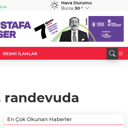
Hava Durumu
GBP
CHF
0,43
64,4171
%0,40
59,1139
%0,93
Bursa
30 °
RESMİ İLANLAR
6. randevuda
En Çok Okunan Haberler