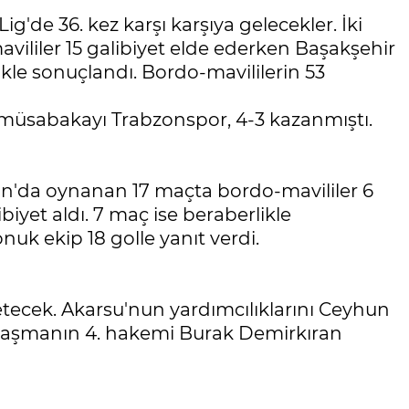
g'de 36. kez karşı karşıya gelecekler. İki
liler 15 galibiyet elde ederken Başakşehir
likle sonuçlandı. Bordo-mavililerin 53
 müsabakayı Trabzonspor, 4-3 kazanmıştı.
on'da oynanan 17 maçta bordo-mavililer 6
biyet aldı. 7 maç ise beraberlikle
uk ekip 18 golle yanıt verdi.
ecek. Akarsu'nun yardımcılıklarını Ceyhun
ılaşmanın 4. hakemi Burak Demirkıran