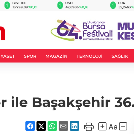
BIST 100
USD
EUR
13.799,89
%0,01
47,6986
%0,16
55,2463
%
İYASET
SPOR
MAGAZİN
TEKNOLOJİ
SAĞLIK
 ile Başakşehir 3