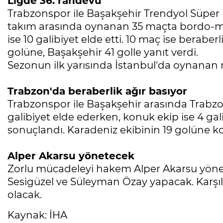
Ligde 36. randevu
Trabzonspor ile Başakşehir Trendyol Süper Li
takım arasında oynanan 35 maçta bordo-mavi
ise 10 galibiyet elde etti. 10 maç ise beraber
golüne, Başakşehir 41 golle yanıt verdi.
Sezonun ilk yarısında İstanbul'da oynanan
Trabzon'da beraberlik ağır basıyor
Trabzonspor ile Başakşehir arasında Trabz
galibiyet elde ederken, konuk ekip ise 4 gali
sonuçlandı. Karadeniz ekibinin 19 golüne kon
Alper Akarsu yönetecek
Zorlu mücadeleyi hakem Alper Akarsu yönet
Sesigüzel ve Süleyman Özay yapacak. Karş
olacak.
Kaynak: İHA