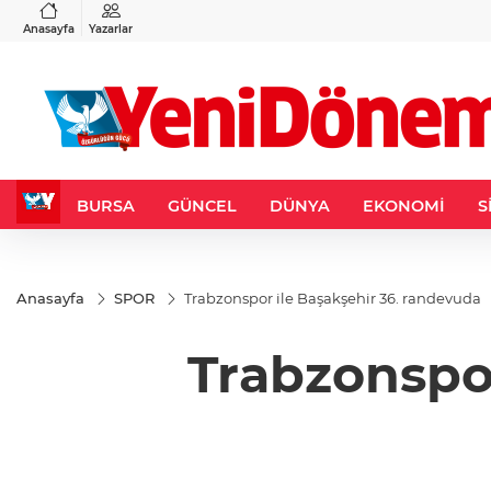
VND
GAU/TRY
3
%-0,22
0,0018
%0,36
6.693,73
%3,10
Anasayfa
Yazarlar
BURSA
GÜNCEL
DÜNYA
EKONOMİ
S
Anasayfa
SPOR
Trabzonspor ile Başakşehir 36. randevuda
Trabzonspor