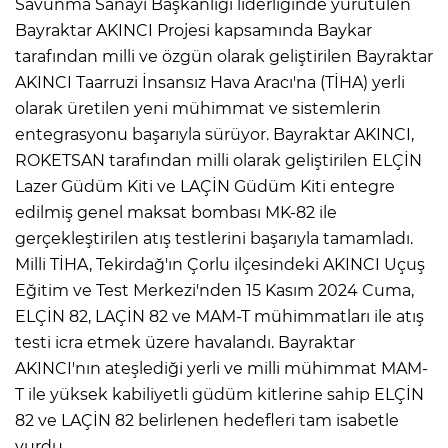
Savunma Sanayi Başkanlığı liderliğinde yürütülen
Bayraktar AKINCI Projesi kapsamında Baykar
tarafından milli ve özgün olarak geliştirilen Bayraktar
AKINCI Taarruzi İnsansız Hava Aracı'na (TİHA) yerli
olarak üretilen yeni mühimmat ve sistemlerin
entegrasyonu başarıyla sürüyor. Bayraktar AKINCI,
ROKETSAN tarafından milli olarak geliştirilen ELÇİN
Lazer Güdüm Kiti ve LAÇİN Güdüm Kiti entegre
edilmiş genel maksat bombası MK-82 ile
gerçekleştirilen atış testlerini başarıyla tamamladı.
Milli TİHA, Tekirdağ'ın Çorlu ilçesindeki AKINCI Uçuş
Eğitim ve Test Merkezi'nden 15 Kasım 2024 Cuma,
ELÇİN 82, LAÇİN 82 ve MAM-T mühimmatları ile atış
testi icra etmek üzere havalandı. Bayraktar
AKINCI'nın ateşlediği yerli ve milli mühimmat MAM-
T ile yüksek kabiliyetli güdüm kitlerine sahip ELÇİN
82 ve LAÇİN 82 belirlenen hedefleri tam isabetle
vurdu.