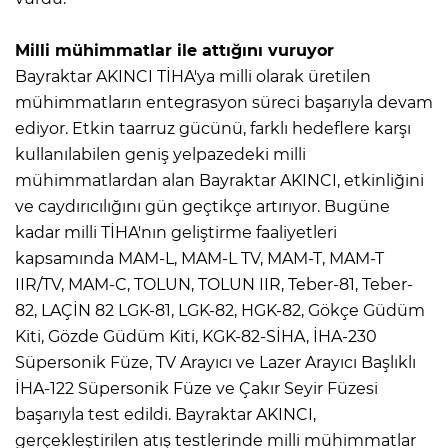
Milli mühimmatlar ile attığını vuruyor
Bayraktar AKINCI TİHA'ya milli olarak üretilen
mühimmatların entegrasyon süreci başarıyla devam
ediyor. Etkin taarruz gücünü, farklı hedeflere karşı
kullanılabilen geniş yelpazedeki milli
mühimmatlardan alan Bayraktar AKINCI, etkinliğini
ve caydırıcılığını gün geçtikçe artırıyor. Bugüne
kadar milli TİHA'nın geliştirme faaliyetleri
kapsamında MAM-L, MAM-L TV, MAM-T, MAM-T
IIR/TV, MAM-C, TOLUN, TOLUN IIR, Teber-81, Teber-
82, LAÇİN 82 LGK-81, LGK-82, HGK-82, Gökçe Güdüm
Kiti, Gözde Güdüm Kiti, KGK-82-SİHA, İHA-230
Süpersonik Füze, TV Arayıcı ve Lazer Arayıcı Başlıklı
İHA-122 Süpersonik Füze ve Çakır Seyir Füzesi
başarıyla test edildi. Bayraktar AKINCI,
gerçekleştirilen atış testlerinde milli mühimmatlar