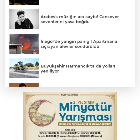
Arabesk müziğin acı kaybı! Cansever
sevenlerini yasa boğdu
İnegöl’de yangın paniği! Apartmana
sıçrayan alevler söndürüldü
Büyükşehir Harmancık'ta da yolları
yeniliyor
Elektrik akımına kapılan işçi hayatını
kaybetti
İş makinesinin camına kafasını çarpan
operatör yaralandı
Babasını ziyarete giderken kazada