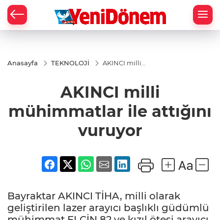
Zİ
Anasayfa
TEKNOLOJİ
AKINCI milli
mühimmatlar
ile attığını
AKINCI milli
vuruyor
mühimmatlar ile attığını
vuruyor
Bayraktar AKINCI TİHA, milli olarak
geliştirilen lazer arayıcı başlıklı güdümlü
mühimmat ELÇİN 82 ve kızıl ötesi arayıcı