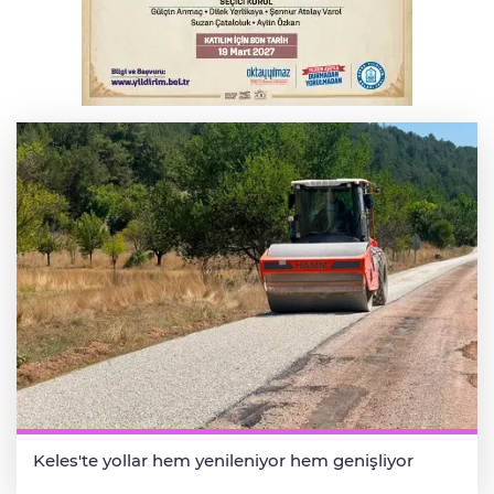
hayatını kaybetti
İnegöl'de orman yangını; Havadan ve
karadan müdahale başlatıldı
Keles'te yollar hem yenileniyor hem genişliyor