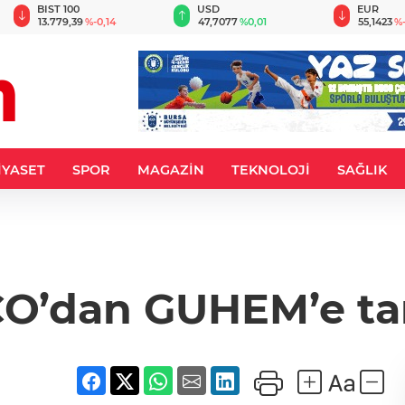
BIST 100
USD
EUR
13.779,39
%-0,14
47,7077
%0,01
55,1423
%-
İYASET
SPOR
MAGAZİN
TEKNOLOJİ
SAĞLIK
CO’dan GUHEM’e ta