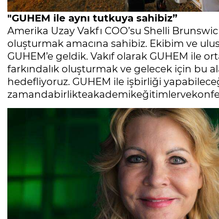
"GUHEM ile aynı tutkuya sahibiz”
Amerika Uzay Vakfı COO’su Shelli Brunswick
oluşturmak amacına sahibiz. Ekibim ve ulus
GUHEM’e geldik. Vakıf olarak GUHEM ile orta
farkındalık oluşturmak ve gelecek için bu a
hedefliyoruz. GUHEM ile işbirliği yapabilec
zamandabirlikteakademikeğitimlervekonfer