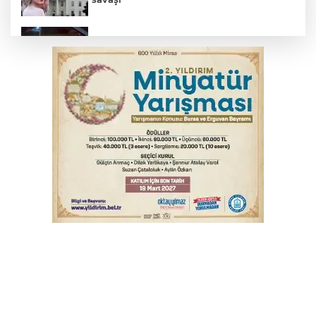
Bursa’da drift atan sürücüye ceza yağdı
Bursa'da korkutan kazada 4 yaralı
Feci kaza yaşlı çifti hayattan kopardı
Yükseköğretim Kanununda değişiklik
Resmi Gazete'de