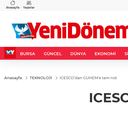
VND
GAU/TRY
3
%-0,22
0,0018
%0,26
6.662,14
%0,02
Anasayfa
Yazarlar
BURSA
GÜNCEL
DÜNYA
EKONOMİ
S
Anasayfa
TEKNOLOJİ
ICESCO’dan GUHEM’e tam not
ICES