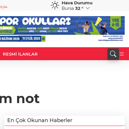
Hava Durumu
GBP
CHF
0,04
64,3869
%0,01
58,9421
%-0,18
Bursa
32 °
RESMİ İLANLAR
m not
En Çok Okunan Haberler