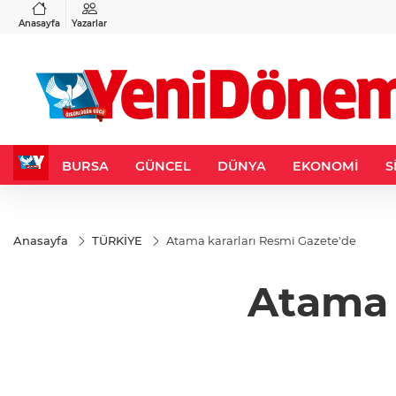
VND
GAU/TRY
3
%-0,22
0,0018
%0,32
6.660,55
%2,59
Anasayfa
Yazarlar
BURSA
GÜNCEL
DÜNYA
EKONOMİ
S
Anasayfa
TÜRKİYE
Atama kararları Resmi Gazete'de
Atama 