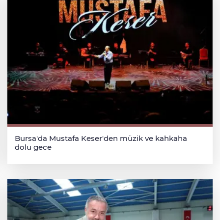
Bursa'da Mustafa Keser'den müzik ve kahkaha
dolu gece