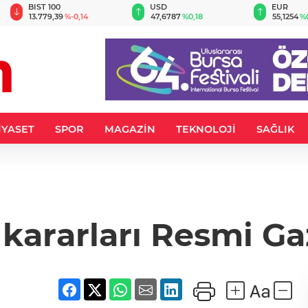
BIST 100
USD
EUR
13.779,39
%-0,14
47,6787
%0,18
55,1254
%
İYASET
SPOR
MAGAZİN
TEKNOLOJİ
SAĞLIK
kararları Resmi Ga