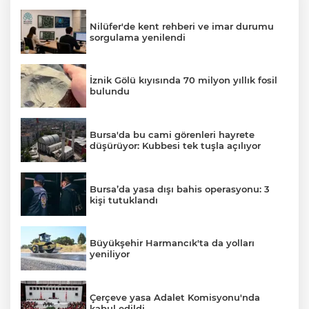
Nilüfer'de kent rehberi ve imar durumu
sorgulama yenilendi
İznik Gölü kıyısında 70 milyon yıllık fosil
bulundu
Bursa'da bu cami görenleri hayrete
düşürüyor: Kubbesi tek tuşla açılıyor
Bursa’da yasa dışı bahis operasyonu: 3
kişi tutuklandı
Büyükşehir Harmancık'ta da yolları
yeniliyor
Çerçeve yasa Adalet Komisyonu'nda
kabul edildi