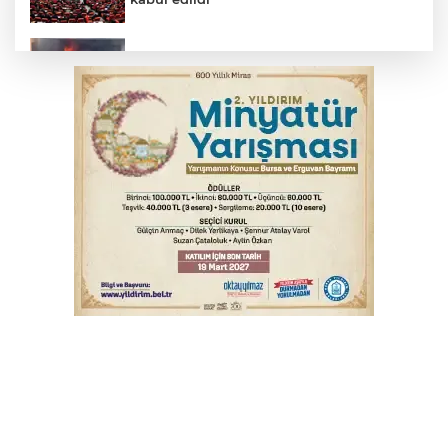
İnegöl’de yangın paniği! Apartmana
sıçrayan alevler söndürüldü
Serbest piyasada döviz fiyatları
6. Perseid Meteor Yağmuru Gözlem
Etkinliği Karacabey'de gökyüzü
tutkunlarını buluşturacak
Fetih coşkusu Keles'e taşındı