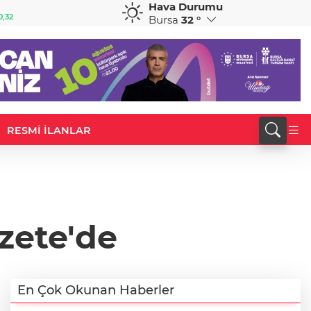
Hava Durumu
GBP
CHF
0,32
64,3468
%0,38
59,0083
%0,82
Bursa
32 °
RESMİ İLANLAR
zete'de
En Çok Okunan Haberler