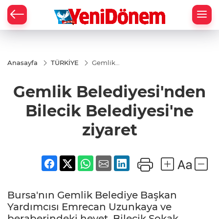
Zİ
Anasayfa
TÜRKİYE
Gemlik
Belediyesi'nden
Bilecik
Gemlik Belediyesi'nden
Belediyesi'ne
ziyaret
Bilecik Belediyesi'ne
ziyaret
Bursa'nın Gemlik Belediye Başkan
Yardımcısı Emrecan Uzunkaya ve
beraberindeki heyet, Bilecik Sokak