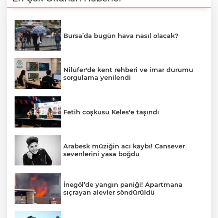
Bursa’da bugün hava nasıl olacak?
Nilüfer'de kent rehberi ve imar durumu
sorgulama yenilendi
Fetih coşkusu Keles'e taşındı
Arabesk müziğin acı kaybı! Cansever
sevenlerini yasa boğdu
İnegöl’de yangın paniği! Apartmana
sıçrayan alevler söndürüldü