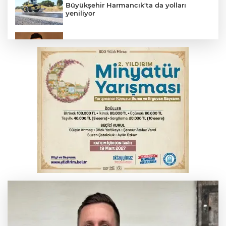
Büyükşehir Harmancık'ta da yolları
yeniliyor
Elektrik akımına kapılan işçi hayatını
kaybetti
İş makinesinin camına kafasını çarpan
operatör yaralandı
Babasını ziyarete giderken kazada
hayatını kaybetti
İnegöl'de orman yangını; Havadan ve
karadan müdahale başlatıldı