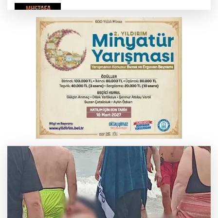
Bursa'da Mustafa Keser'den müzik ve
kahkaha dolu gece
İnegöl'de orman yangını; Havadan ve
karadan müdahale başlatıldı
Bursa'da korkutan kazada 4 yaralı
Suça sürüklenen çocuk yasası TBMM'de
kabul edildi