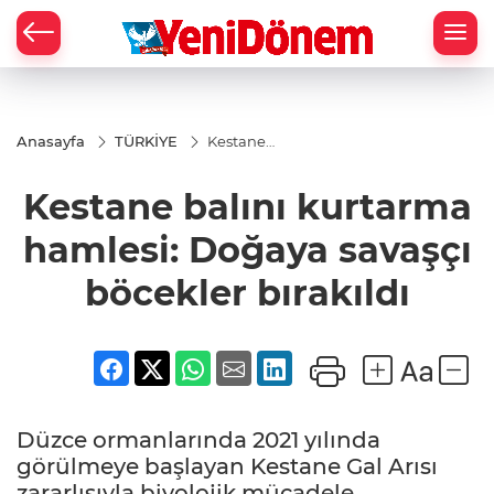
Zİ
Anasayfa
TÜRKİYE
Kestane
balını
kurtarma
Kestane balını kurtarma
hamlesi:
Doğaya
savaşçı
hamlesi: Doğaya savaşçı
böcekler
bırakıldı
böcekler bırakıldı
Düzce ormanlarında 2021 yılında
görülmeye başlayan Kestane Gal Arısı
zararlısıyla biyolojik mücadele