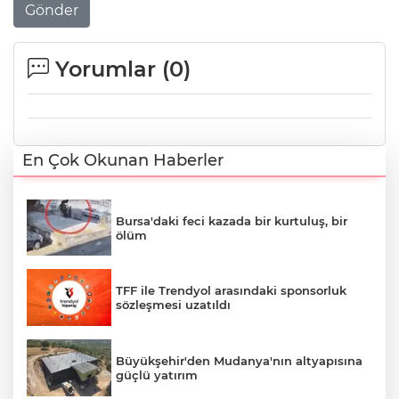
Gönder
Yorumlar (
0
)
En Çok Okunan Haberler
Bursa'daki feci kazada bir kurtuluş, bir
ölüm
TFF ile Trendyol arasındaki sponsorluk
sözleşmesi uzatıldı
Büyükşehir'den Mudanya'nın altyapısına
güçlü yatırım