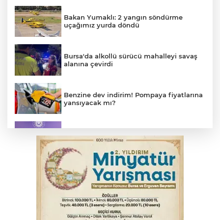
Bakan Yumaklı: 2 yangın söndürme
uçağımız yurda döndü
Bursa'da alkollü sürücü mahalleyi savaş
alanına çevirdi
Benzine dev indirim! Pompaya fiyatlarına
yansıyacak mı?
MSB: YAŞ kararları devletimize ve
milletimize hayırlı olsun
Serbest piyasada döviz fiyatları
Osmangazi’de kaldırım işgaline geçit yok